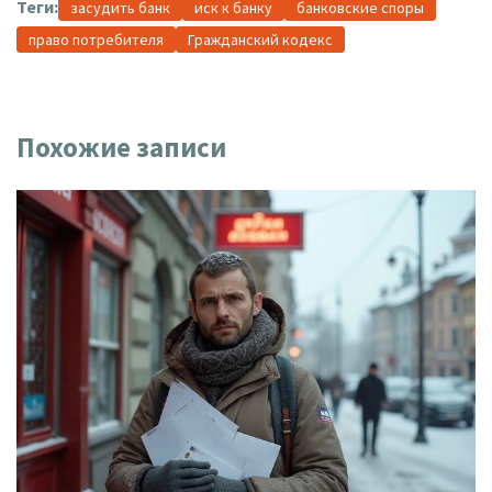
Теги:
засудить банк
иск к банку
банковские споры
право потребителя
Гражданский кодекс
Похожие записи