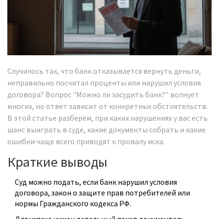
Случилось так, что банк отказывается вернуть деньги,
неправильно посчитал проценты или нарушил условия
договора? Вопрос "Можно ли засудить банк?" волнует
многих, но ответ зависит от конкретных обстоятельств.
В этой статье разберём, при каких нарушениях у вас есть
шанс выиграть в суде, какие документы собрать и какие
ошибки чаще всего приводят к провалу иска.
Краткие выводы
Суд можно подать, если банк нарушил условия
договора, закон о защите прав потребителей или
нормы Гражданского кодекса РФ.