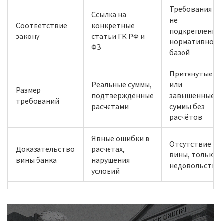
Требования
Ссылка на
не
Соответствие
конкретные
подкреплены
закону
статьи ГК РФ и
нормативной
ФЗ
базой
Притянутые
Реальные суммы,
или
Размер
подтверждённые
завышенные
требований
расчётами
суммы без
расчётов
Явные ошибки в
Отсутствие
Доказательство
расчётах,
вины, только
вины банка
нарушения
недовольство
условий