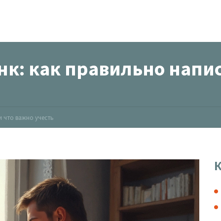
к: как правильно напис
и что важно учесть
К