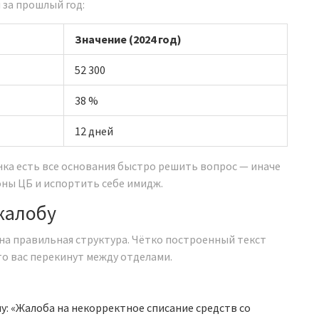
 за прошлый год:
Значение (2024 год)
52 300
38 %
12 дней
анка есть все основания быстро решить вопрос — иначе
оны ЦБ и испортить себе имидж.
жалобу
жна правильная структура. Чётко построенный текст
то вас перекинут между отделами.
у: «Жалоба на некорректное списание средств со