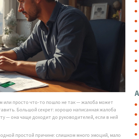
А
м или просто что-то пошло не так — жалоба может
тавить. Большой секрет: хорошо написанная жалоба
ту — она чаще доходит до руководителей, если в ней
одной простой причине: слишком много эмоций, мало