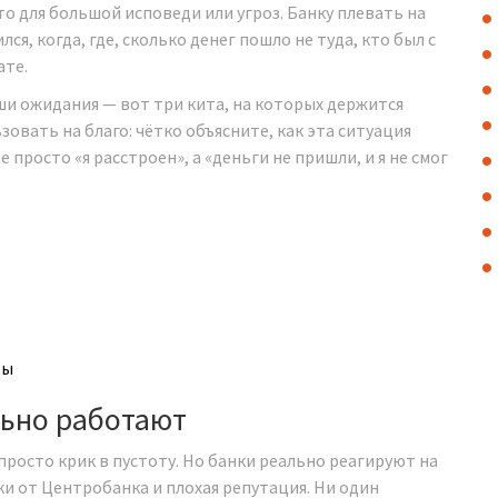
то для большой исповеди или угроз. Банку плевать на
ся, когда, где, сколько денег пошло не туда, кто был с
ате.
ши ожидания — вот три кита, на которых держится
зовать на благо: чётко объясните, как эта ситуация
 просто «я расстроен», а «деньги не пришли, и я не смог
ты
ьно работают
просто крик в пустоту. Но банки реально реагируют на
и от Центробанка и плохая репутация. Ни один