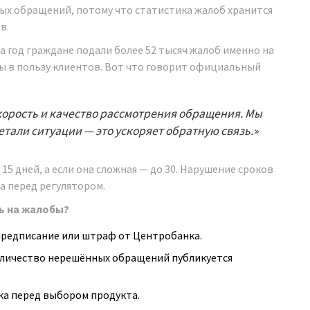
ных обращений, потому что статистика жалоб хранится
в.
 за год граждане подали более 52 тысяч жалоб именно на
ы в пользу клиентов. Вот что говорит официальный
корость и качество рассмотрения обращения. Мы
етали ситуации — это ускоряет обратную связь.»
15 дней, а если она сложная — до 30. Нарушение сроков
а перед регулятором.
ь на жалобы?
предписание или штраф от Центробанка.
оличество нерешённых обращений публикуется
ка перед выбором продукта.