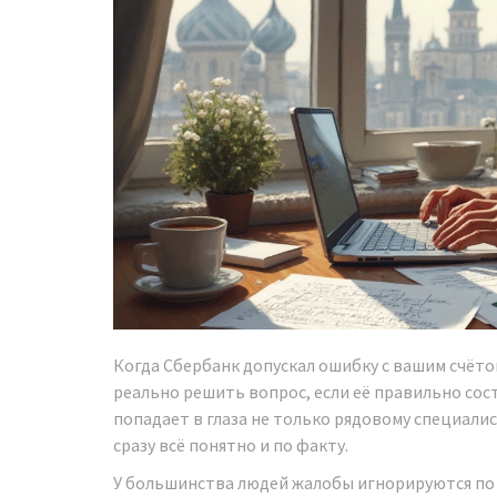
Когда Сбербанк допускал ошибку с вашим счёто
реально решить вопрос, если её правильно сос
попадает в глаза не только рядовому специалис
сразу всё понятно и по факту.
У большинства людей жалобы игнорируются по 