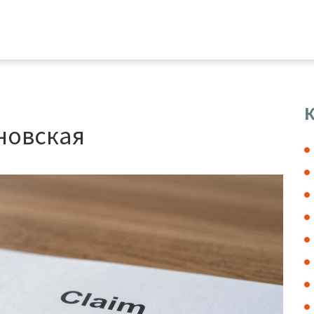
К
новская