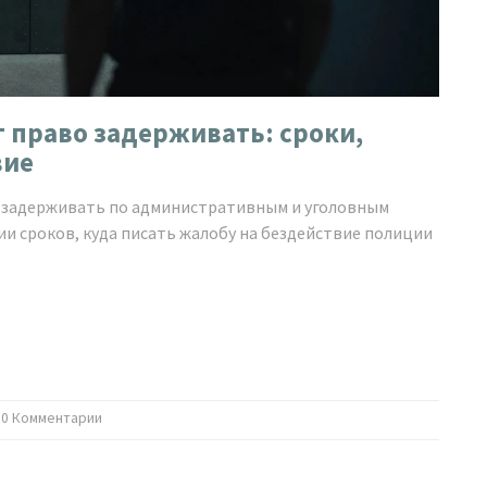
т право задерживать: сроки,
вие
о задерживать по административным и уголовным
ии сроков, куда писать жалобу на бездействие полиции
0 Комментарии