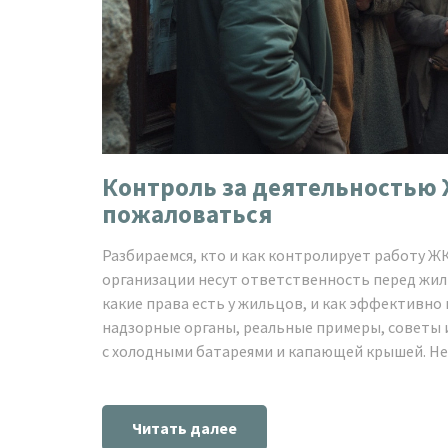
Контроль за деятельностью Ж
пожаловаться
Разбираемся, кто и как контролирует работу ЖК
организации несут ответственность перед жиль
какие права есть у жильцов, и как эффективн
надзорные органы, реальные примеры, советы и 
с холодными батареями и капающей крышей. Не
решения.
Читать далее