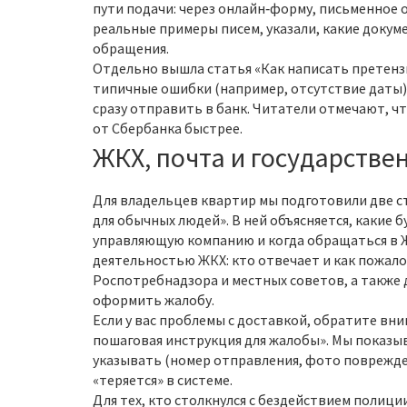
пути подачи: через онлайн‑форму, письменное 
реальные примеры писем, указали, какие докуме
обращения.
Отдельно вышла статья «Как написать претенз
типичные ошибки (например, отсутствие даты
сразу отправить в банк. Читатели отмечают, ч
от Сбербанка быстрее.
ЖКХ, почта и государстве
Для владельцев квартир мы подготовили две ст
для обычных людей». В ней объясняется, какие 
управляющую компанию и когда обращаться в Ж
деятельностью ЖКХ: кто отвечает и как пожало
Роспотребнадзора и местных советов, а также 
оформить жалобу.
Если у вас проблемы с доставкой, обратите вни
пошаговая инструкция для жалобы». Мы показыв
указывать (номер отправления, фото поврежден
«теряется» в системе.
Для тех, кто столкнулся с бездействием полици