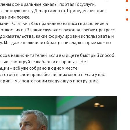
слены официальные каналы: портал Госуслуги,
ектронную почту Департамента. Приведён чек‑лист
за ними позже.
ания. Статьи «Как правильно написать заявление в
нкости» и «В каких случаях страховая требует регресс:
ь доказательства, какие формулировки использовать и
ку. Мы даже включили образцы писем, которые можно
росов наших читателей. Если вы ищете быстрый способ
тью, скопируйте шаблон и отправьте. Нет
ии – всё уже собрано в одном месте.
тстоять свои права без лишних хлопот. Если у вас
тарии – мы подготовим следующую инструкцию