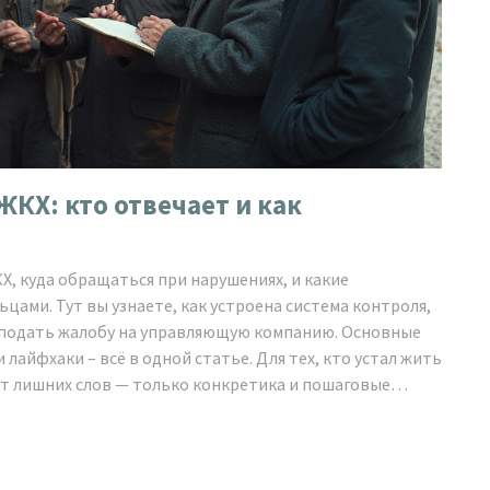
КХ: кто отвечает и как
Х, куда обращаться при нарушениях, и какие
цами. Тут вы узнаете, как устроена система контроля,
о подать жалобу на управляющую компанию. Основные
лайфхаки – всё в одной статье. Для тех, кто устал жить
т лишних слов — только конкретика и пошаговые