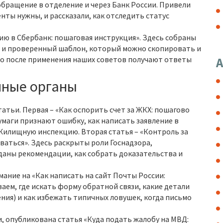
обращение в отделение и через Банк России. Привели
нты нужны, и рассказали, как отследить статус
ию в Сбербанк: пошаговая инструкция». Здесь собраны
) и проверенный шаблон, который можно скопировать и
то после применения наших советов получают ответы
А
нные органы
атьи. Первая – «Как оспорить счет за ЖКХ: пошагово
бумаги признают ошибку, как написать заявление в
илищную инспекцию. Вторая статья – «Контроль за
ваться». Здесь раскрыты роли Госнадзора,
даны рекомендации, как собрать доказательства и
мание на «Как написать на сайт Почты России:
аем, где искать форму обратной связи, какие детали
ия) и как избежать типичных ловушек, когда письмо
и, опубликована статья «Куда подать жалобу на МВД: