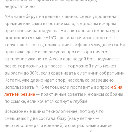
недостаточно.
M+S чаще берут на дешевых шинах: смесь упрощённая,
кремния или сажи в составе мало, к морозам и жарам
практически равнодушна. Но как только температура
поднимается выше +15°C, резина начинает «потеет» —
теряет жесткость, прилегание к асфальту ухудшается. На
практике, даже если рисунок протектора ничего,
сцепление уже не то. А если еще не дай бог, надумаете
резко тормозить на трассе — тормозной путь может
вырасти до 30%, если сравнивать с летними собратьями.
Кстати, уже давно идет спор, насколько разрешено
использовать M+S летом, если поставить вопрос
м S на
летней резине
— практичные советы и нюансы собраны
по ссылке, если хочется копнуть глубже.
Всесезонные шины технологичнее, потому что
смешивают два состава: базу (как у летних —
нефтеполимеры и кремний) и специальные зимние