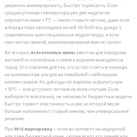
уверенно маневрировать, быстро тормозить. Если
среднесуточная температура уже две недели не
опускается ниже +7°C — смело ставьте летние, даже если
впереди пара прохладных ночей. Не бойтесь дождя: у
современных шин специальные водоотводы, и если
протектор свежий, аквапланирование вам не грозит.
Во-вторых,
всесезонные шины
уместны для городских
жителей со спокойным стилем и редкими выездами за
город. Это спасение для тех, кто устал стоять в очереди
на шиномонтаж или для автомобилей с небольшим
километражом. Но для езды по жаркому асфальту при
+30°C — они уступают летним по всем статьям. Если
выбираете всесезонку, не экономьте: бюджетные модели
быстро теряют эластичность и уже ко второй весне
больше напоминают старый зимник, чем универсальное
решение.
Про
M+S маркировку
— если встречаете на недорогой
или даже бюджетной шине, скорее всего это зимняя или