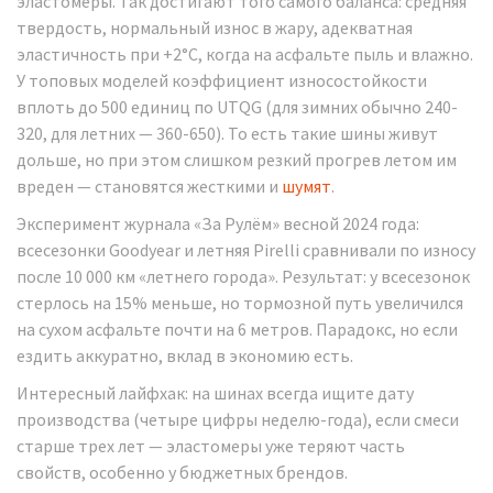
эластомеры. Так достигают того самого баланса: средняя
твердость, нормальный износ в жару, адекватная
эластичность при +2°C, когда на асфальте пыль и влажно.
У топовых моделей коэффициент износостойкости
вплоть до 500 единиц по UTQG (для зимних обычно 240-
320, для летних — 360-650). То есть такие шины живут
дольше, но при этом слишком резкий прогрев летом им
вреден — становятся жесткими и
шумят
.
Эксперимент журнала «За Рулём» весной 2024 года:
всесезонки Goodyear и летняя Pirelli сравнивали по износу
после 10 000 км «летнего города». Результат: у всесезонок
стерлось на 15% меньше, но тормозной путь увеличился
на сухом асфальте почти на 6 метров. Парадокс, но если
ездить аккуратно, вклад в экономию есть.
Интересный лайфхак: на шинах всегда ищите дату
производства (четыре цифры неделю-года), если смеси
старше трех лет — эластомеры уже теряют часть
свойств, особенно у бюджетных брендов.