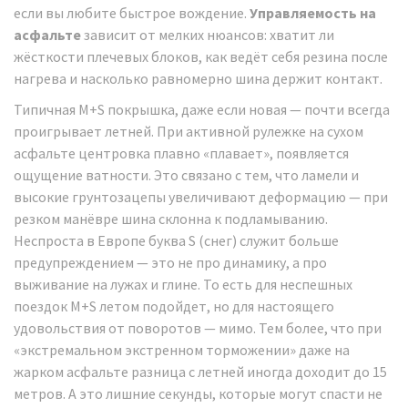
если вы любите быстрое вождение.
Управляемость на
асфальте
зависит от мелких нюансов: хватит ли
жёсткости плечевых блоков, как ведёт себя резина после
нагрева и насколько равномерно шина держит контакт.
Типичная M+S покрышка, даже если новая — почти всегда
проигрывает летней. При активной рулежке на сухом
асфальте центровка плавно «плавает», появляется
ощущение ватности. Это связано с тем, что ламели и
высокие грунтозацепы увеличивают деформацию — при
резком манёвре шина склонна к подламыванию.
Неспроста в Европе буква S (снег) служит больше
предупреждением — это не про динамику, а про
выживание на лужах и глине. То есть для неспешных
поездок M+S летом подойдет, но для настоящего
удовольствия от поворотов — мимо. Тем более, что при
«экстремальном экстренном торможении» даже на
жарком асфальте разница с летней иногда доходит до 15
метров. А это лишние секунды, которые могут спасти не