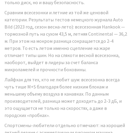
только диск, но и вашу безопасность.
Сравним всесезонки и летние из той же ценовой
категории. Результаты тестов немецкого журнала Auto
Bild (2023 год, сезон весна-лето): всесезонная Hankook —
тормозной путь на сухом 43,5 м, летняя Continental — 36,2
м. При этом на мокром разница сокращается до 2-4
метров. То есть летом именно сцепление на жаре
отличает типы шин. Но на слякоти весной всесезонка,
наоборот, выйдет в лидеры за счет баланса
микроламелей и прочности боковины.
Лайфхак для тех, кто не любит шум: всесезонка всегда
чуть тише M+S благодаря более низким блокам и
меньшему объему воздуха в канавках. По данным
производителей, разница может доходить до 2-3 дБ, и
это ощущается не только на скоростях, а даже в
городских «пробках».
Спортсмены-любители отдельно отмечают: на хорошей
летней резине с асимметричным рисунком машина