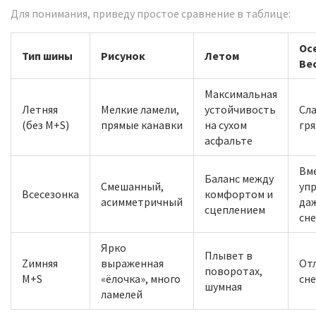
Для понимания, приведу простое сравнение в таблице:
Ос
Тип шины
Рисунок
Летом
Ве
Максимальная
Летняя
Мелкие ламели,
устойчивость
Сл
(без M+S)
прямые канавки
на сухом
гря
асфальте
Вм
Баланс между
Смешанный,
уп
Всесезонка
комфортом и
асимметричный
да
сцеплением
сн
Ярко
Плывет в
Zимняя
выраженная
От
поворотах,
M+S
«ёлочка», много
сне
шумная
ламелей