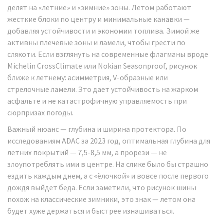
делят на «летние» и «зимние» зоны. Летом работают
жесткие блоки по центру и минимальные канавки —
добавляя устойчивости и экономии топлива. Зимой же
активны плечевые зоны и ламели, чтобы грести по
слякоти. Если взглянуть на современные флагманы вроде
Michelin CrossClimate или Nokian Seasonproof, рисунок
ближе к летнему: асимметрия, V-образные или
стрелочные ламели. Это дает устойчивость на жарком
асфальте и не катастрофичную управляемость при
сюрпризах погоды.
Важный нюанс — глубина и ширина протектора. По
исследованиям ADAC за 2023 год, оптимальная глубина для
летних покрытий — 7,5-8,5 мм, а прорези — не
злоупотреблять ими в центре. На слике было бы страшно
ездить каждым днем, а с «ёлочкой» и вовсе после первого
дождя выйдет беда. Если заметили, что рисунок шины
похож на классические зимники, это знак — летом она
будет хуже держаться и быстрее изнашиваться.