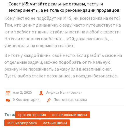
Совет №5: читайте реальные отзывы, тесты и
эксперименты, а не только рекомендации продавцов.
Кому честно не подойдут ни M+S, ни всесезонка на лето?
Тем, кто ценит динамичную езду, часто путешествует на
юг и требует от шины стабильности на любой скорости.
Но если основная проблема — «Ой, дача раскисла!», —
универсальная покрышка спасает.
В итоге у каждой шины своё место. Если разбить сезон на
отдельные задачи, можно подобрать оптимальную
резину и не переживать за жару или внезапный снег.
Пусть выбор станет осознаннее, а поездки безопаснее.
мая 2, 2025
Анфиса Малиновская
0 Комментарии
Постоянная ссылка
Теги:
протектор шин
всесезонные шины
M+S маркировка
летние шины