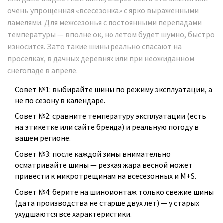
очень упрощенная «всесезонка» с ярко выраженными
ламелями. Для межсезонья с постоянными перепадами
температуры — вполне ок, но летом будет шумно, быстро
износится. Зато такие шины реально спасают на
просёлках, в дачных деревнях или при неожиданном
снегопаде в апреле.
Совет №1: выбирайте шины по режиму эксплуатации, а
не по сезону в календаре.
Совет №2: сравните температуру эксплуатации (есть
на этикетке или сайте бренда) и реальную погоду в
вашем регионе.
Совет №3: после каждой зимы внимательно
осматривайте шины — резкая жара весной может
привести к микротрещинам на всесезонных и M+S.
Совет №4: берите на шиномонтаж только свежие шины
(дата производства не старше двух лет) — у старых
ухудшаются все характеристики.