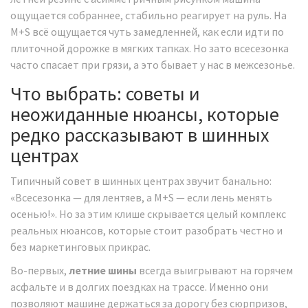
ощущается собраннее, стабильно реагирует на руль. На
M+S всё ощущается чуть замедленней, как если идти по
плиточной дорожке в мягких тапках. Но зато всесезонка
часто спасает при грязи, а это бывает у нас в межсезонье.
Что выбрать: советы и
неожиданные нюансы, которые
редко рассказывают в шинных
центрах
Типичный совет в шинных центрах звучит банально:
«Всесезонка — для лентяев, а M+S — если лень менять
осенью!». Но за этим клише скрывается целый комплекс
реальных нюансов, которые стоит разобрать честно и
без маркетинговых прикрас.
Во-первых,
летние шины
всегда выигрывают на горячем
асфальте и в долгих поездках на трассе. Именно они
позволяют машине держаться за дорогу без сюрпризов,