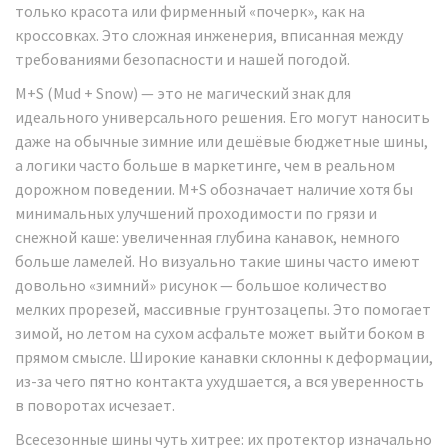
только красота или фирменный «почерк», как на
кроссовках. Это сложная инженерия, вписанная между
требованиями безопасности и нашей погодой.
M+S (Mud + Snow) — это не магический знак для
идеального универсального решения. Его могут наносить
даже на обычные зимние или дешёвые бюджетные шины,
а логики часто больше в маркетинге, чем в реальном
дорожном поведении. M+S обозначает наличие хотя бы
минимальных улучшений проходимости по грязи и
снежной каше: увеличенная глубина канавок, немного
больше ламелей. Но визуально такие шины часто имеют
довольно «зимний» рисунок — большое количество
мелких прорезей, массивные грунтозацепы. Это помогает
зимой, но летом на сухом асфальте может выйти боком в
прямом смысле. Широкие канавки склонны к деформации,
из-за чего пятно контакта ухудшается, а вся уверенность
в поворотах исчезает.
Всесезонные шины чуть хитрее: их протектор изначально