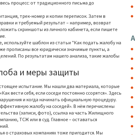
весь процесс: от традиционного письма до
итанция, трек‑номер и копии переписок. Затем в
равки и требуемый результат – например, возврат
иложить скриншоты из личного кабинета, если пишете
ие.
А
, используйте шаблон из статьи "Как подать жалобу на
 уже прописаны все юридически значимые пункты, а
елений. По результатам нашего анализа, такие жалобы
лоба и меры защиты
стоящее испытание. Мы нашли два материала, которые
Как вести себя, если соседи постоянно ссорятся». Здесь
 нарушения и когда начинать официальную процедуру.
эффективную жалобу на соседей». В нём перечислены
ельства (записи, фото), ссылка на часть Жилищного
панию, ТСЖ или в суд. Главное – оставаться
ний.
ья о страховых компаниях тоже пригодится. Мы