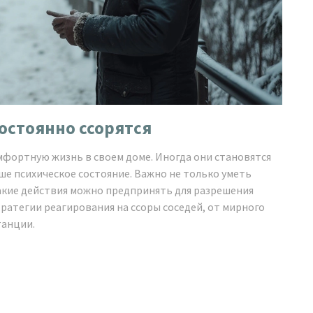
постоянно ссорятся
мфортную жизнь в своем доме. Иногда они становятся
ше психическое состояние. Важно не только уметь
 какие действия можно предпринять для разрешения
ратегии реагирования на ссоры соседей, от мирного
танции.