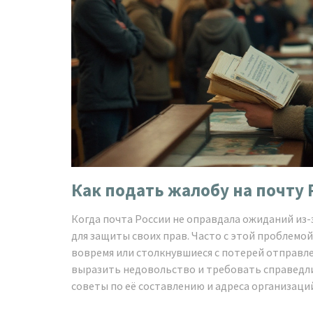
Как подать жалобу на почту 
Когда почта России не оправдала ожиданий из-з
для защиты своих прав. Часто с этой проблемо
вовремя или столкнувшиеся с потерей отправл
выразить недовольство и требовать справедли
советы по её составлению и адреса организаци