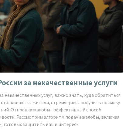
России за некачественные услуги
а некачественных услуг, важно знать, куда обратиться
й сталкиваются жители, стремящиеся получить посылку
ений. Отправка жалобы - эффективный способ
вости. Рассмотрим алгоритм подачи жалобы, включая
й, готовых защитить ваши интересы.