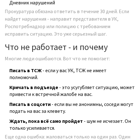
Дневник нарушений
Прокуратура обязана ответить в течение 30 дней. Если
найдет нарушения - направит представителя в УК,
Роспотребнадзор или полицию с требованием
исправить ситуацию. Это уже серьезный шаг.
Что не работает - и почему
Многие люди ошибаются. Вот что не помогает:
Писать в ТСЖ
- если у вас УК, ТСЖ не имеет
полномочий.
Кричать в подъезде
- это усугубляет ситуацию, может
привести к встречной жалобе на вас.
Писать в соцсети
- если вы не анонимны, соседи могут
подать на вас за клевету.
Ждать, пока всё само пройдет
- шум не исчезает. Он
только усиливается.
Еще одна ошибка: жаловаться только на один раз. Один