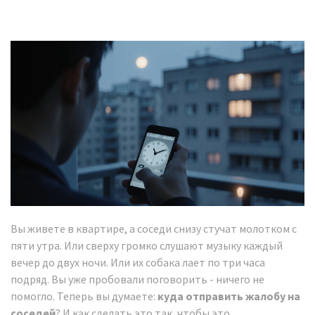
Вы живете в квартире, а соседи снизу стучат молотком с
пяти утра. Или сверху громко слушают музыку каждый
вечер до двух ночи. Или их собака лает по три часа
подряд. Вы уже пробовали поговорить - ничего не
помогло. Теперь вы думаете:
куда отправить жалобу на
соседей
? И как сделать это так, чтобы это