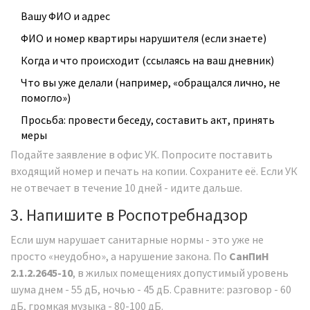
Вашу ФИО и адрес
ФИО и номер квартиры нарушителя (если знаете)
Когда и что происходит (ссылаясь на ваш дневник)
Что вы уже делали (например, «обращался лично, не
помогло»)
Просьба: провести беседу, составить акт, принять
меры
Подайте заявление в офис УК. Попросите поставить
входящий номер и печать на копии. Сохраните её. Если УК
не отвечает в течение 10 дней - идите дальше.
3. Напишите в Роспотребнадзор
Если шум нарушает санитарные нормы - это уже не
просто «неудобно», а нарушение закона. По
СанПиН
2.1.2.2645-10
, в жилых помещениях допустимый уровень
шума днем - 55 дБ, ночью - 45 дБ. Сравните: разговор - 60
дБ, громкая музыка - 80-100 дБ.