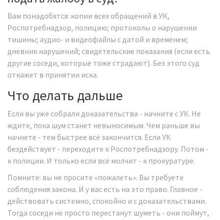
Вам понадобятся: копии всех обращений в УК,
Роспотребнадзор, полицию; протоколы о нарушении
тишины; аудио- и видеофайлы с датой и временем;
дневник нарушений; свидетельские показания (если есть
другие соседи, которые тоже страдают). Без этого суд
откажет в принятии иска.
Что делать дальше
Если вы уже собрали доказательства - начните с УК. Не
ждите, пока шум станет невыносимым. Чем раньше вы
начнете - тем быстрее всё закончится. Если УК
бездействует - переходите к Роспотребнадзору. Потом -
к полиции. И только если всё молчит - к прокуратуре.
Помните: вы не просите «пожалеть». Вы требуете
соблюдения закона. И у вас есть на это право. Главное -
действовать системно, спокойно и с доказательствами.
Тогда соседи не просто перестанут шуметь - они поймут,