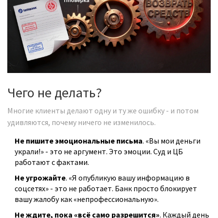
Чего не делать?
Многие клиенты делают одну и ту же ошибку - и потом
удивляются, почему ничего не изменилось.
Не пишите эмоциональные письма
. «Вы мои деньги
украли!» - это не аргумент. Это эмоции. Суд и ЦБ
работают с фактами.
Не угрожайте
. «Я опубликую вашу информацию в
соцсетях» - это не работает. Банк просто блокирует
вашу жалобу как «непрофессиональную».
Не ждите, пока «всё само разрешится»
. Каждый день