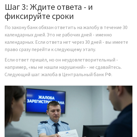
Шаг 3: Ждите ответа - и
фиксируйте сроки
По закону банк обязан ответить на жалобу в течение 30
календарных дней. Это не рабочих дней - именно
календарных. Если ответа нет через 30 дней - вы имеете
право сразу перейти к следующему этапу.
Если ответ пришёл, но он неудовлетворительный -
например, «мы не нашли нарушений» - не сдавайтесь.
Следующий шаг: жалоба в Центральный банк РФ.