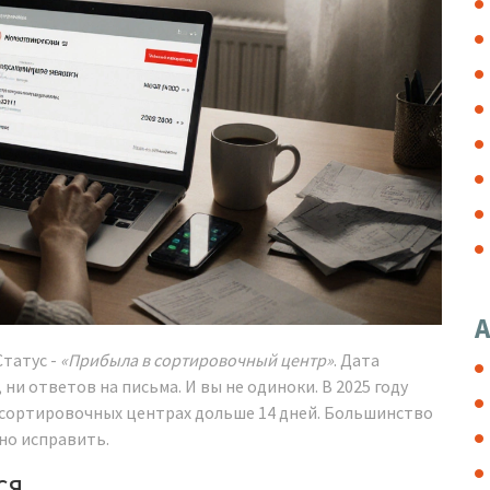
А
татус -
«Прибыла в сортировочный центр»
. Дата
, ни ответов на письма. И вы не одиноки. В 2025 году
 сортировочных центрах дольше 14 дней. Большинство
жно исправить.
ся