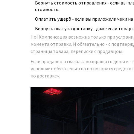
Вернуть стоимость отправления - если вы пл
стоимость.
Оплатить ущерб - если вы приложили чеки на
Вернуть плату за доставку - даже если товар 
Но! Компенсация возможна только при условии, 
момента отправки. И обязательно - с подтвер
страницы товара, переписки с продавцом.
Если продавец отказался возвращать деньги - 
исполняет обязательства по возврату средств 
по доставке».