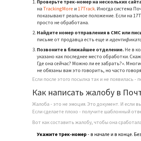
Проверьте трек-номер на нескольких сайта
на
TrackingMore
и
17Track
. Иногда система По
показывают реальное положение. Если на 17Tr
просто не обработана.
Найдите номер отправления в СМС или пис
письме от продавца есть еще и
идентификато
Позвоните в ближайшее отделение.
Не в ко
указано как последнее место обработки. Скажи
Где она сейчас? Можно ли ее забрать?». Мног
не обязаны вам это говорить, но часто говор
Если после этого посылка так и не появилась - 
Как написать жалобу в Поч
Жалоба - это не эмоция. Это документ. И если в
Если сделаете плохо - получите шаблонный отв
Вот как составить жалобу, чтобы она сработала
Укажите трек-номер
- в начале и в конце. Бе