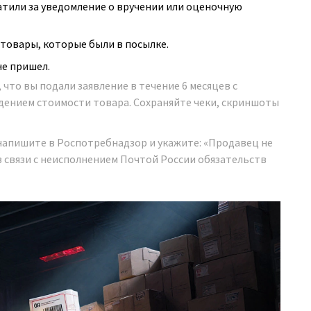
атили за уведомление о вручении или оценочную
 товары, которые были в посылке.
не пришел.
что вы подали заявление в течение 6 месяцев с
ждением стоимости товара. Сохраняйте чеки, скриншоты
напишите в Роспотребнадзор и укажите: «Продавец не
в связи с неисполнением Почтой России обязательств