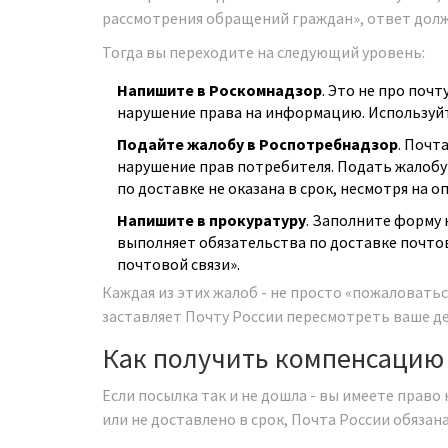
рассмотрения обращений граждан», ответ долж
Тогда вы переходите на следующий уровень:
Напишите в Роскомнадзор
. Это не про почт
нарушение права на информацию. Используй
Подайте жалобу в Роспотребнадзор
. Почта
нарушение прав потребителя. Подать жалобу
по доставке не оказана в срок, несмотря на о
Напишите в прокуратуру
. Заполните форму 
выполняет обязательства по доставке почтов
почтовой связи».
Каждая из этих жалоб - не просто «пожаловатьс
заставляет Почту России пересмотреть ваше де
Как получить компенсацию
Если посылка так и не дошла - вы имеете право
или не доставлено в срок, Почта России обязана