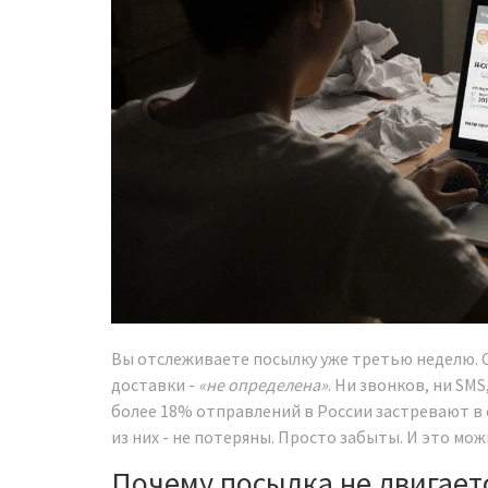
Вы отслеживаете посылку уже третью неделю. С
доставки -
«не определена»
. Ни звонков, ни SMS
более 18% отправлений в России застревают в
из них - не потеряны. Просто забыты. И это мо
Почему посылка не двигает