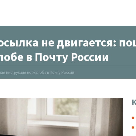
посылка не двигается: п
обе в Почту России
овая инструкция по жалобе в Почту России
К