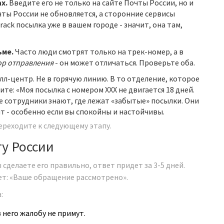
х.
Введите его не только на сайте Почты России, но и
чты России не обновляется, а сторонние сервисы
ack посылка уже в вашем городе - значит, она там,
ьме.
Часто люди смотрят только на трек-номер, а в
р отправления
- он может отличаться. Проверьте оба.
лл-центр. Не в горячую линию. В то отделение, которое
те: «Моя посылка с номером XXX не двигается 18 дней.
ие сотрудники знают, где лежат «забытые» посылки. Они
ят - особенно если вы спокойны и настойчивы.
переходите к следующему этапу.
ту России
ы сделаете его правильно, ответ придет за 3-5 дней.
ет: «Ваше обращение рассмотрено».
:
з него жалобу не примут.