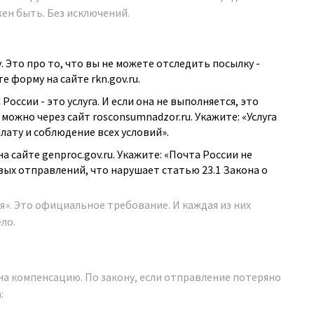
ен быть. Без исключений.
у. Это про то, что вы не можете отследить посылку -
те форму на сайте
rkn.gov.ru
.
 России - это услуга. И если она не выполняется, это
 можно через сайт
rosconsumnadzor.ru
. Укажите: «Услуга
плату и соблюдение всех условий».
на сайте
genproc.gov.ru
. Укажите: «Почта России не
ых отправлений, что нарушает статью 23.1 Закона о
я». Это официальное требование. И каждая из них
ло.
 на компенсацию. По закону, если отправление потеряно
: