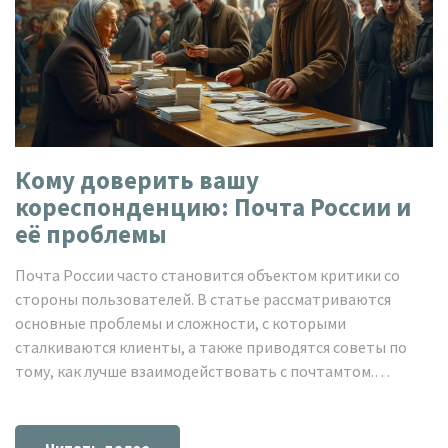
Кому доверить вашу
кореспонденцию: Почта России и
её проблемы
Почта России часто становится объектом критики со
стороны пользователей. В статье рассматриваются
основные проблемы и сложности, с которыми
сталкиваются клиенты, а также приводятся советы по
тому, как лучше взаимодействовать с почтамтом.
Узнайте, как сделать так, чтобы ваша посылка пришла
вовремя и без проблем. Чего можно ожидать от
почтового сервиса в России и как его улучшить.
Читать далее