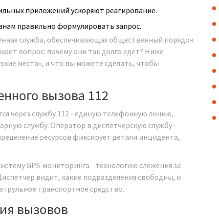
бильных приложений ускоряют реагирование.
анам правильно формулировать запрос.
енная служба, обеспечивающая общественный порядок
икает вопрос: почему они так долго едет? Ниже
узкие места», и что вы можете сделать, чтобы
енного вызова 112
тся через
службу 112
-
единую телефонную линию,
арную службу
. Оператор в
диспетчерскую службу
-
пределение ресурсов
фиксирует детали инцидента,
систему
GPS‑мониторинга
-
технологию слежения за
 Диспетчер видит, какие подразделения свободны, и
атрульное транспортное средство.
ия вызовов