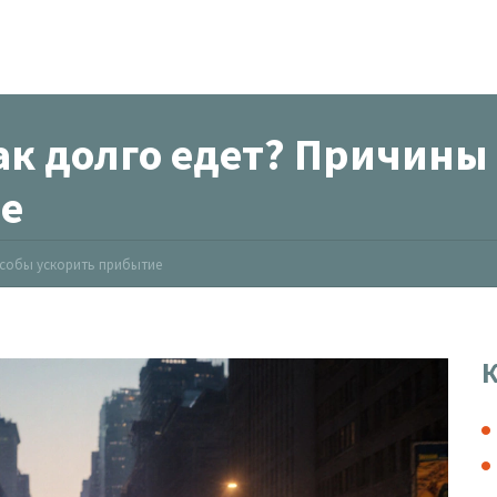
ак долго едет? Причины
е
особы ускорить прибытие
К