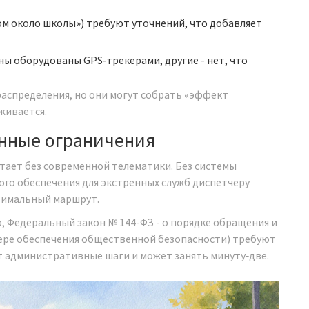
дом около школы») требуют уточнений, что добавляет
ы оборудованы GPS‑трекерами, другие - нет, что
распределения, но они могут собрать «эффект
живается.
онные ограничения
тает без современной телематики. Без
системы
го обеспечения для экстренных служб
диспетчеру
тимальный маршрут.
р,
Федеральный закон № 144-ФЗ
-
о порядке обращения и
ере обеспечения общественной безопасности
) требуют
 административные шаги и может занять минуту‑две.