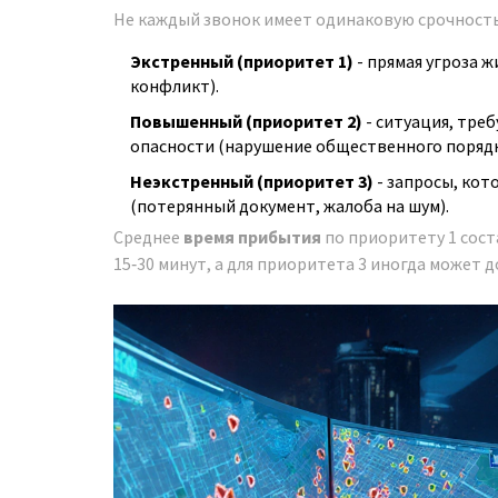
Не каждый звонок имеет одинаковую срочность.
Экстренный (приоритет 1)
- прямая угроза 
конфликт).
Повышенный (приоритет 2)
- ситуация, тре
опасности (нарушение общественного порядк
Неэкстренный (приоритет 3)
- запросы, кот
(потерянный документ, жалоба на шум).
Среднее
время прибытия
по приоритету 1 соста
15‑30 минут, а для приоритета 3 иногда может д