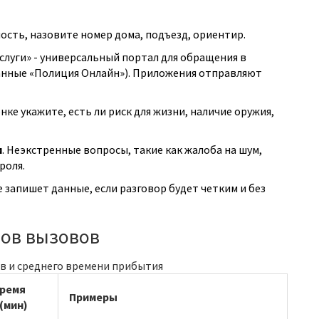
ность, назовите номер дома, подъезд, ориентир.
слуги»
-
универсальный портал для обращения в
нные «Полиция Онлайн»). Приложения отправляют
онке укажите, есть ли риск для жизни, наличие оружия,
и
. Неэкстренные вопросы, такие как жалоба на шум,
роля.
 запишет данные, если разговор будет четким и без
пов вызовов
в и среднего времени прибытия
время
Примеры
(мин)