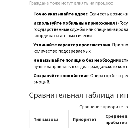
Граждане тоже могут влиять на процесс:
Точно указывайте адрес
. Если есть возмож
Используйте мобильные приложения
(
«Госу
государственные службы
или специализирова
координаты автоматически.
Уточняйте характер происшествия
. При зв
количество подозреваемых.
Не вызывайте полицию без необходимост
лучше направлять в отдел гражданского конт
Сохраняйте спокойствие
. Оператор быстрее
эмоций.
Сравнительная таблица ти
Сравнение приоритето
Среднее 
Тип вызова
Приоритет
прибытия 