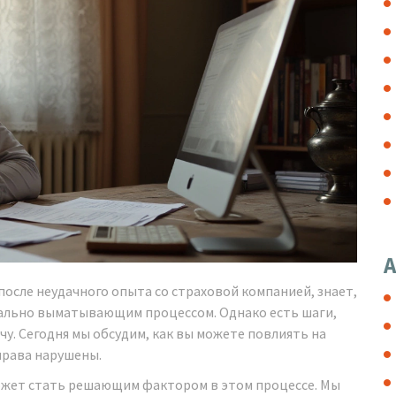
А
после неудачного опыта со страховой компанией, знает,
ально выматывающим процессом. Однако есть шаги,
у. Сегодня мы обсудим, как вы можете повлиять на
права нарушены.
может стать решающим фактором в этом процессе. Мы