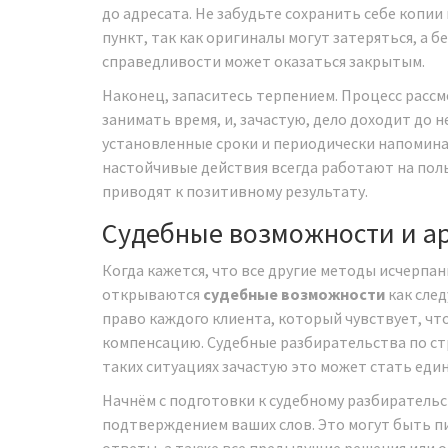
до адресата. Не забудьте сохранить себе копи
пункт, так как оригиналы могут затеряться, а
справедливости может оказаться закрытым.
Наконец, запаситесь терпением. Процесс расс
занимать время, и, зачастую, дело доходит до н
установленные сроки и периодически напоминат
настойчивые действия всегда работают на поль
приводят к позитивному результату.
Судебные возможности и а
Когда кажется, что все другие методы исчерпан
открываются
судебные возможности
как след
право каждого клиента, который чувствует, чт
компенсацию. Судебные разбирательства по стр
таких ситуациях зачастую это может стать ед
Начнём с подготовки к судебному разбирательс
подтверждением ваших слов. Это могут быть п
ответы, а также все предыдущие решения или о