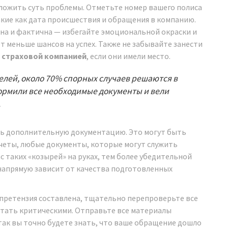
зложить суть проблемы. Отметьте номер вашего полиса
акие как дата происшествия и обращения в компанию.
вна и фактична — избегайте эмоциональной окраски и
 меньше шансов на успех. Также не забывайте занести
о
страховой компанией
, если они имели место.
лей, около 70% спорных случаев решаются в
ормили все необходимые документы и вели
.
ь дополнительную документацию. Это могут быть
четы, любые документы, которые могут служить
с таких «козырей» на руках, тем более убедительной
апрямую зависит от качества подготовленных
и претензия составлена, тщательно перепроверьте все
стать критическими. Отправьте все материалы
так вы точно будете знать, что ваше обращение дошло