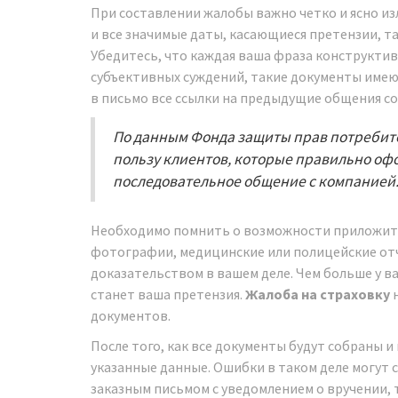
При составлении жалобы важно четко и ясно и
и все значимые даты, касающиеся претензии, т
Убедитесь, что каждая ваша фраза конструкти
субъективных суждений, такие документы имеют
в письмо все ссылки на предыдущие общения с
По данным Фонда защиты прав потребите
пользу клиентов, которые правильно оф
последовательное общение с компанией
Необходимо помнить о возможности приложит
фотографии, медицинские или полицейские от
доказательством в вашем деле. Чем больше у ва
станет ваша претензия.
Жалоба на страховку
н
документов.
После того, как все документы будут собраны 
указанные данные. Ошибки в таком деле могут 
заказным письмом с уведомлением о вручении, 