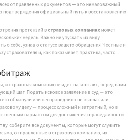
и всех отправленных документов — это немаловажный
 без подтверждения официальный путь к восстановлению
мотрения претензий в
страховых компаниях
может
ескольких недель. Важно не упускать из виду
ь о себе, узнав о статусе вашего обращения. Честные и
зу страхователя и, как показывает практика, часто
рбитраж
ы, и страховая компания не идёт на контакт, перед вами
ующий шаг. Подать исковое заявление в суд — это
о его обманули или несправедливо не выплатили
аховому делу — процесс сложный и затратный, но в
инственным вариантом для достижения справедливости.
тву: соберите все документы, которые могут служить
исьма, отправленные в страховую компанию, их
тказные письма. Пакет документов — это ваш козырь в