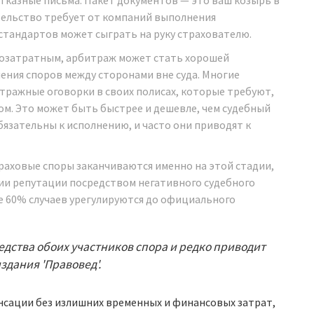
ательство требует от компаний выполнения
стандартов может сыграть на руку страхователю.
созатратным, арбитраж может стать хорошей
ения споров между сторонами вне суда. Многие
ражные оговорки в своих полисах, которые требуют,
ом. Это может быть быстрее и дешевле, чем судебный
бязательны к исполнению, и часто они приводят к
раховые споры заканчиваются именно на этой стадии,
нии репутации посредством негативного судебного
е 60% случаев урегулируются до официального
дства обоих участников спора и редко приводит
здания 'Правовед'.
нсации без излишних временных и финансовых затрат,