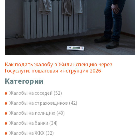
Как подать жалобу в Жилинспекцию через
Госуслуги: пошаговая инструкция 2026
Категории
Жалобы на соседей
(52)
Жалобы на страховщиков
(42)
Жалобы на полицию
(40)
Жалобы на банки
(34)
Жалобы на ЖКХ
(32)