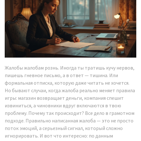
Жалобы жалобам рознь. Иногда ты тратишь кучу нервов,
пишешь гневное письмо, а в ответ — тишина. Или
формальная отписка, которую даже читать не хочется.
Но бывают случаи, когда жалоба реально меняет правила
игры: магазин возвращает деньги, компания спешит
извиниться, а чиновники вдруг включаются в твою
проблему. Почему так происходит? Все дело в грамотном
подходе. Правильно написанная жалоба — это не просто
поток эмоций, а серьезный сигнал, который сложно
игнорировать. И вот что интересно: по данным