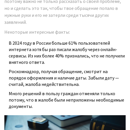
поэтому важно не только рассказать о своей проблеме,
но и сделать это так, чтобы твое обращение попало в
нужные руки и его не затерли среди тысячи других
заявлений.
Некоторые интересные факты:
В 2024 году в России больше 61% пользователей
интернета хотя бы раз писали жалобу через онлайн-
сервисы. Из них более 40% признались, что не получили
внятного ответа.
Роскомнадзор, получая обращение, смотрит на
порядок оформления и наличие даты. Забыли дату —
считай, жалоба недействительна.
Много решений в пользу граждан отменяли только
потому, что в жалобе были неприложены необходимые
документы.