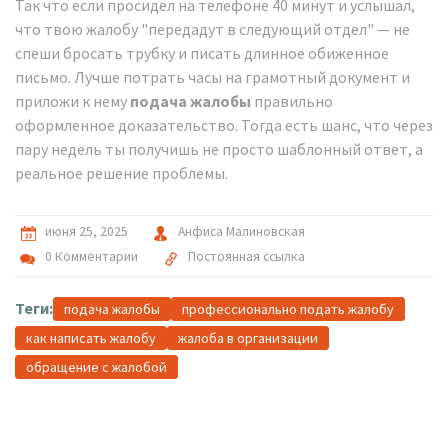
Так что если просидел на телефоне 40 минут и услышал,
что твою жалобу "передадут в следующий отдел" — не
спеши бросать трубку и писать длинное обиженное
письмо. Лучше потрать часы на грамотный документ и
приложи к нему
подача жалобы
правильно
оформленное доказательство. Тогда есть шанс, что через
пару недель ты получишь не просто шаблонный ответ, а
реальное решение проблемы.
июня 25, 2025
Анфиса Малиновская
0 Комментарии
Постоянная ссылка
Теги:
подача жалобы
профессионально подать жалобу
как написать жалобу
жалоба в организации
обращение с жалобой