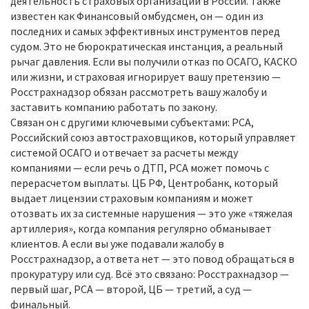
деятельность страховых организаций в России
. Также
известен как
Финансовый омбудсмен
, он — один из
последних и самых эффективных инструментов перед
судом.
Это не бюрократическая инстанция, а реальный
рычаг давления. Если вы получили отказ по ОСАГО, КАСКО
или жизни, и страховая игнорирует вашу претензию —
Росстрахнадзор обязан рассмотреть вашу жалобу и
заставить компанию работать по закону.
Связан он с другими ключевыми субъектами:
РСА
,
Российский союз автостраховщиков, который управляет
системой ОСАГО и отвечает за расчеты между
компаниями
— если речь о ДТП, РСА может помочь с
перерасчетом выплаты.
ЦБ РФ
,
Центробанк, который
выдает лицензии страховым компаниям и может
отозвать их за системные нарушения
— это уже «тяжелая
артиллерия», когда компания регулярно обманывает
клиентов. А если вы уже подавали жалобу в
Росстрахнадзор, а ответа нет — это повод обращаться в
прокуратуру или суд. Всё это связано: Росстрахнадзор —
первый шаг, РСА — второй, ЦБ — третий, а суд —
финальный.