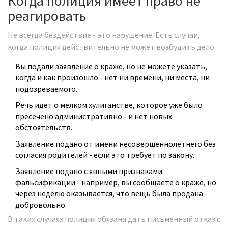
Когда полиция имеет право не
реагировать
Не всегда бездействие - это нарушение. Есть случаи,
когда полиция действительно не может возбудить дело:
Вы подали заявление о краже, но не можете указать,
когда и как произошло - нет ни времени, ни места, ни
подозреваемого.
Речь идет о мелком хулиганстве, которое уже было
пресечено административно - и нет новых
обстоятельств.
Заявление подано от имени несовершеннолетнего без
согласия родителей - если это требует по закону.
Заявление подано с явными признаками
фальсификации - например, вы сообщаете о краже, но
через неделю оказывается, что вещь была продана
добровольно.
В таких случаях полиция обязана дать письменный отказ с