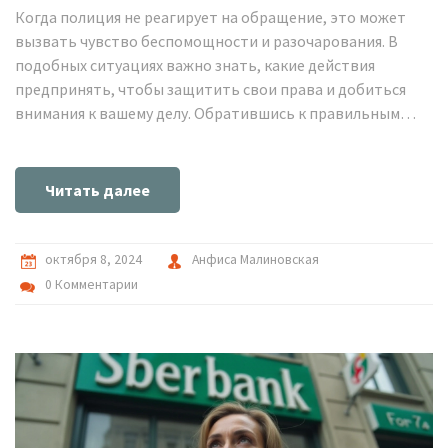
Когда полиция не реагирует на обращение, это может
вызвать чувство беспомощности и разочарования. В
подобных ситуациях важно знать, какие действия
предпринять, чтобы защитить свои права и добиться
внимания к вашему делу. Обратившись к правильным
инстанциям и следуя конкретной процедуре, можно
значительно увеличить шансы на успешное решение
проблемы. Узнайте, как эффективно подать жалобу на
Читать далее
бездействие полиции, какие органы могут
контролировать деятельность правоохранителей и
почему важно не оставлять этот вопрос без внимания.
октября 8, 2024
Анфиса Малиновская
0 Комментарии