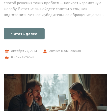
способ решения таких проблем — написать грамотную
жалобу. В статье вы найдете советы о том, как
подготовить четкое и убедительное обращение, а также
на какие аспекты следует обратить особое внимание.
Также разберем особенности подачи жалобы в различные
инстанции и основные права жильцов. Читайте дальше,
Читать далее
чтобы узнать полезные рекомендации и личные истории,
которые помогут вам привести ситуацию к разрешению.
октября 22, 2024
Анфиса Малиновская
0 Комментарии