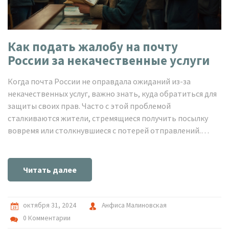
Как подать жалобу на почту
России за некачественные услуги
Когда почта России не оправдала ожиданий из-за
некачественных услуг, важно знать, куда обратиться для
защиты своих прав. Часто с этой проблемой
сталкиваются жители, стремящиеся получить посылку
вовремя или столкнувшиеся с потерей отправлений.
Отправка жалобы - эффективный способ выразить
недовольство и требовать справедливости. Рассмотрим
алгоритм подачи жалобы, включая советы по её
Читать далее
составлению и адреса организаций, готовых защитить
ваши интересы.
октября 31, 2024
Анфиса Малиновская
0 Комментарии