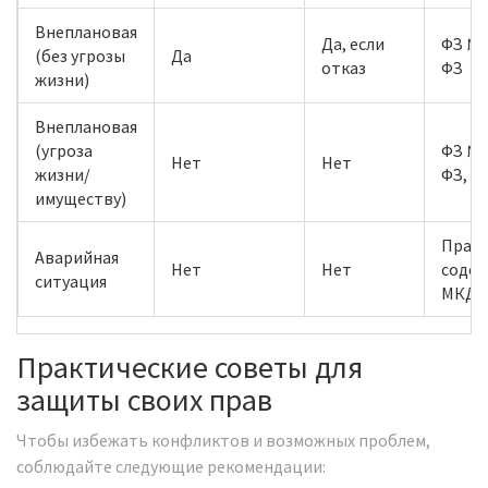
Внеплановая
Да, если
ФЗ № 
(без угрозы
Да
отказ
ФЗ
жизни)
Внеплановая
(угроза
ФЗ № 
Нет
Нет
жизни/
ФЗ, ст
имуществу)
Прав
Аварийная
Нет
Нет
содер
ситуация
МКД
Практические советы для
защиты своих прав
Чтобы избежать конфликтов и возможных проблем,
соблюдайте следующие рекомендации: