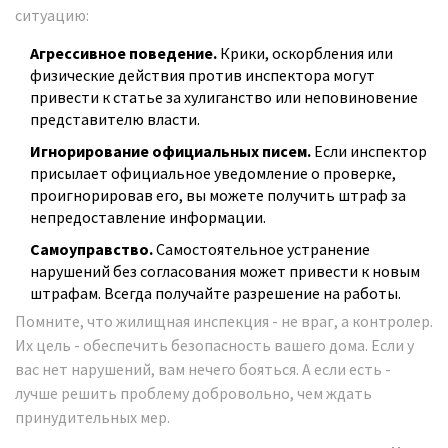
ситуацию:
Агрессивное поведение.
Крики, оскорбления или
физические действия против инспектора могут
привести к статье за хулиганство или неповиновение
представителю власти.
Игнорирование официальных писем.
Если инспектор
присылает официальное уведомление о проверке,
проигнорировав его, вы можете получить штраф за
непредоставление информации.
Самоуправство.
Самостоятельное устранение
нарушений без согласования может привести к новым
штрафам. Всегда получайте разрешение на работы.
Помните, что жилищная инспекция - не враг, а контролер.
Их цель - обеспечить безопасность вашего дома. Если у
вас нет нарушений, вам нечего бояться. А если есть -
лучше решить проблему добровольно, чем ждать
принудительных мер.