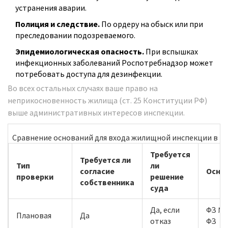
устранения аварии.
Полиция и следствие.
По ордеру на обыск или при
преследовании подозреваемого.
Эпидемиологическая опасность.
При вспышках
инфекционных заболеваний Роспотребнадзор может
потребовать доступа для дезинфекции.
Во всех остальных случаях ваше право на
неприкосновенность жилища (ст. 25 Конституции РФ)
выше административных интересов инспекции.
Сравнение оснований для входа жилищной инспекции в к
Требуется
Требуется ли
Тип
ли
согласие
Осно
проверки
решение
собственника
суда
Да, если
ФЗ № 
Плановая
Да
отказ
ФЗ