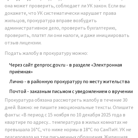
она может проверить, соблюдает ли УК закон. Если вы
докажете, что УК систематически нарушает права
жильцов, прокуратура вправе возбудить
административное дело, проверить бухгалтерию,
проверить, платят ли они налоги, и даже инициировать
отзыв лицензии.
Подать жалобу в прокуратуру можно:
Через сайт
genproc.gov.ru
- в разделе «Электронная
приёмная»
Лично - в районную прокуратуру по месту жительства
Почтой - заказным письмом с уведомлением о вручении
Прокуратура обязана рассмотреть жалобу в течение 30
дней. Важно: не пишите эмоциональные тексты. Опишите
факты: «В период с 15 ноября по 10 декабря 2025 года в
квартире по адресу... температура в жилых комнатах не
превышала 16°C, что ниже нормы в 18°C по СанПиН. УК не
реагировала на три письменных обращения. Жилищная