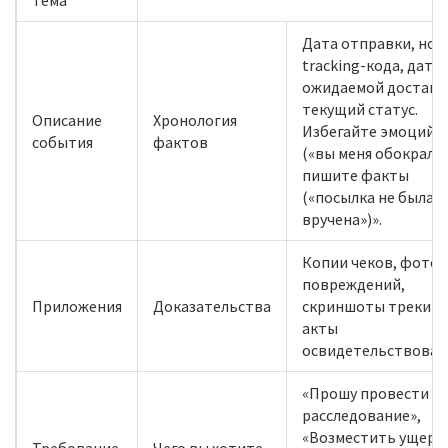
Тема
Дата отправки, ном
tracking-кода, дата
ожидаемой доставк
текущий статус.
Описание
Хронология
Избегайте эмоций
события
фактов
(«вы меня обокрали»
пишите факты
(«посылка не была
вручена»)».
Копии чеков, фото
повреждений,
Приложения
Доказательства
скриншоты трекинг
акты
освидетельствован
«Прошу провести
расследование»,
«Возместить ущерб