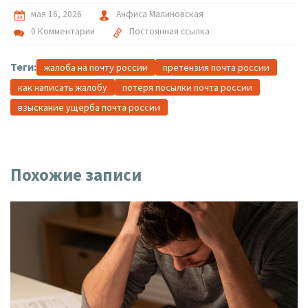
мая 16, 2026
Анфиса Малиновская
0 Комментарии
Постоянная ссылка
Теги:
жалоба на почту россии
претензия почта россии
как написать жалобу
потеря посылки почта россии
взыскание ущерба почта россии
Похожие записи