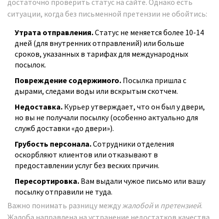
достаточно проверить статус на сайте. Однако есть
ситуации, когда без письменной претензии не обойтись:
Утрата отправления.
Статус не меняется более 10-14
дней (для внутренних отправлений) или больше
сроков, указанных в тарифах для международных
посылок.
Повреждение содержимого.
Посылка пришла с
дырами, следами воды или вскрытым скотчем.
Недоставка.
Курьер утверждает, что он был у двери,
но вы не получали посылку (особенно актуально для
служб доставки «до двери»).
Грубость персонала.
Сотрудники отделения
оскорбляют клиентов или отказывают в
предоставлении услуг без веских причин.
Пересортировка.
Вам выдали чужое письмо или вашу
посылку отправили не туда.
Важно понимать разницу между
жалобой
и
претензией
.
Жалоба направлена на устранение недостатков качества