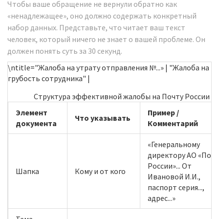
Чтобы ваше обращение не вернули обратно как
«ненадлежащее», оно должно содержать конкретный
набор данных. Представьте, что читает ваш текст
человек, который ничего не знает о вашей проблеме. Он
должен понять суть за 30 секунд.
\ntitle="Жалоба на утрату отправления №...» | "Жалоба на
грубость сотрудника" |
Структура эффективной жалобы на Почту России
Элемент
Пример /
Что указывать
документа
Комментарий
«Генеральному
директору АО «Поч
России»... От
Шапка
Кому и от кого
Ивановой И.И.,
паспорт серия...,
адрес...»