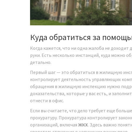
Куда обратиться за помощ
Когда кажется, что ни одна жалоба не доходит
руки. Есть несколько инстанций, куда можно о
детально.
Первый шаг — это обратиться в жилищную инсп
контролирует деятельность управляющих компа
обращения в жилищную инспекцию нужно подро
доказательства, которые у вас есть, и заполн
отнести в офис.
Если вы считаете, что дело требует еще больш
прокуратуру. Прокуратура контролирует законн
организаций, включая
ЖКХ
. Здесь важно поня
свидетельствующие о нарушении ваших прав.