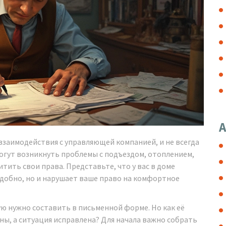
А
взаимодействия с управляющей компанией, и не всегда
огут возникнуть проблемы с подъездом, отоплением,
тить свои права. Представьте, что у вас в доме
удобно, но и нарушает ваше право на комфортное
ю нужно составить в письменной форме. Но как её
ы, а ситуация исправлена? Для начала важно собрать