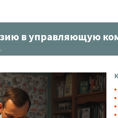
нзию в управляющую к
ию
К