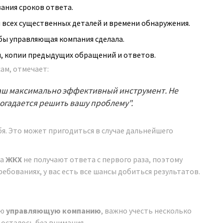
ания сроков ответа.
м всех существенных деталей и времени обнаружения.
бы управляющая компания сделала.
 копии предыдущих обращений и ответов.
ам, отмечает:
аш максимально эффективный инструмент. Не
догадается решить вашу проблему".
бя. Это может пригодиться в случае дальнейшего
на
ЖКХ
не получают ответа с первого раза, поэтому
ребованиях, у вас есть все шансы добиться результатов.
ою
управляющую компанию
, важно учесть несколько
осталось без внимания.