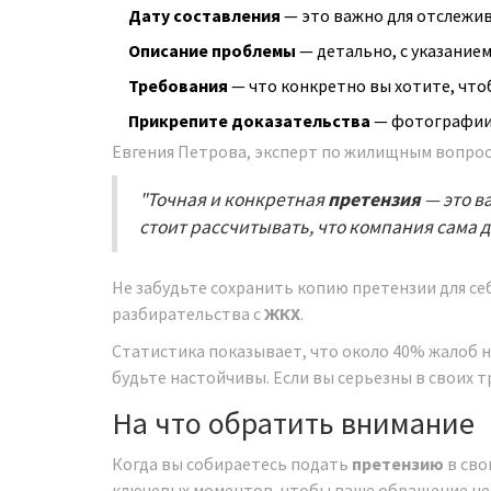
Дату составления
— это важно для отслежив
Описание проблемы
— детально, с указание
Требования
— что конкретно вы хотите, что
Прикрепите доказательства
— фотографии,
Евгения Петрова, эксперт по жилищным вопрос
"Точная и конкретная
претензия
— это в
стоит рассчитывать, что компания сама 
Не забудьте сохранить копию претензии для се
разбирательства с
ЖКХ
.
Статистика показывает, что около 40% жалоб 
будьте настойчивы. Если вы серьезны в своих т
На что обратить внимание
Когда вы собираетесь подать
претензию
в св
ключевых моментов, чтобы ваше обращение не 