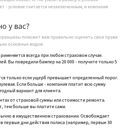
ет - условие считается незаключенным, и компания
о у вас?
франшизы поможет вам правильно оценить свои права
ько основных видов:
рименяется всегда при любом страховом случае.
ей. Вы повредили бампер на 20 000 - получите только 5
ся только если ущерб превышает определенный порог.
улевая. Если больше - компания платит всю сумму
годный вариант для клиента.
тах от страховой суммы или стоимости ремонта.
, тем больше вы платите сами.
бычно в имущественном страховании. Освобождает
в первые дни действия полиса (например, первые 30