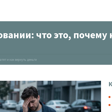
вании: что это, почему 
атят и как вернуть деньги
К