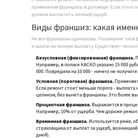
применения франшизы в договоре. Если этого н
должна выплатить полный ущерб.
Виды франшиз: какая именн
Не все франшизы одинаковы. Понимание типа 
и шансы на полную выплату. Существует нескол
Безусловная (фиксированная) франшиза.
П
Например, в полисе КАСКО указано 15 000 рубл
000. Повредили на 10 000 - ничего не получите.
Условная (пороговая) франшиза.
Применяет
Если ремонт стоит меньше порога - выплата н
целиком, без вычета франшизы. Это более вы
Процентная франшиза.
Выражается в процен
Например, 10% от ущерба. Чем дороже ремонт
Временная франшиза.
Используется реже, о
страховщика от выплат за ущерб, возникший 
дней).