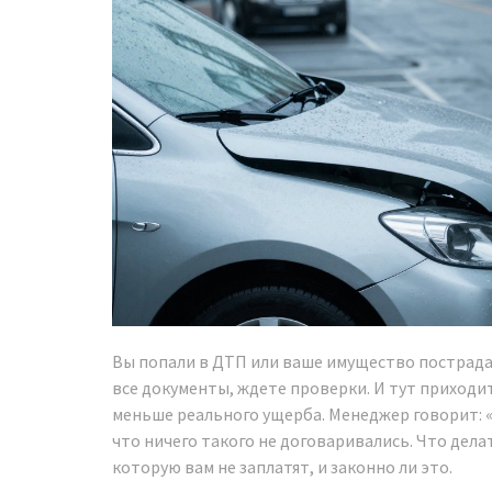
Вы попали в ДТП или ваше имущество пострада
все документы, ждете проверки. И тут приходи
меньше реального ущерба. Менеджер говорит: «
что ничего такого не договаривались. Что дела
которую вам не заплатят, и законно ли это.