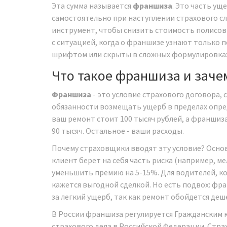
Эта сумма называется
франшиза
. Это часть у
самостоятельно при наступлении страхового с
инструмент, чтобы снизить стоимость полисов
с ситуацией, когда о франшизе узнают только 
шрифтом или скрыты в сложных формулировках
Что такое франшиза и заче
Франшиза
- это
условие страхового договора,
обязанности возмещать ущерб в пределах опр
ваш ремонт стоит 100 тысяч рублей, а франшиз
90 тысяч. Остальное - ваши расходы.
Почему страховщики вводят эту условие? Основ
клиент берет на себя часть риска (например, м
уменьшить премию на 5-15%. Для водителей, к
кажется выгодной сделкой. Но есть подвох: ф
за легкий ущерб, так как ремонт обойдется деш
В России франшиза регулируется Гражданским к
страхового дела в Российской Федерации. Стра