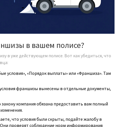
аншизы в вашем полисе?
у в уже действующем полисе. Вот как убедиться, что
вца:
ые условия», «Порядок выплаты» или «Франшиза». Там
условия франшизы вынесены в отдельные документы,
 закону компания обязана предоставить вам полный
 изменения.
аете, что условия были скрыты, подайте жалобу в
 Они проверят соблюдение норм информирования