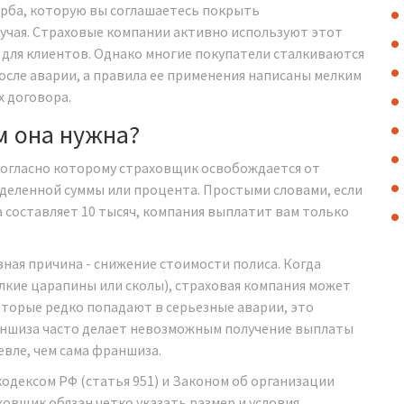
щерба, которую вы соглашаетесь покрыть
лучая. Страховые компании активно используют этот
 для клиентов. Однако многие покупатели сталкиваются
после аварии, а правила ее применения написаны мелким
 договора.
м она нужна?
 согласно которому страховщик освобождается от
еделенной суммы или процента
. Простыми словами, если
а составляет 10 тысяч, компания выплатит вам только
ная причина - снижение стоимости полиса. Когда
елкие царапины или сколы), страховая компания может
оторые редко попадают в серьезные аварии, это
раншиза часто делает невозможным получение выплаты
евле, чем сама франшиза.
одексом РФ (статья 951) и Законом об организации
ховщик обязан четко указать размер и условия