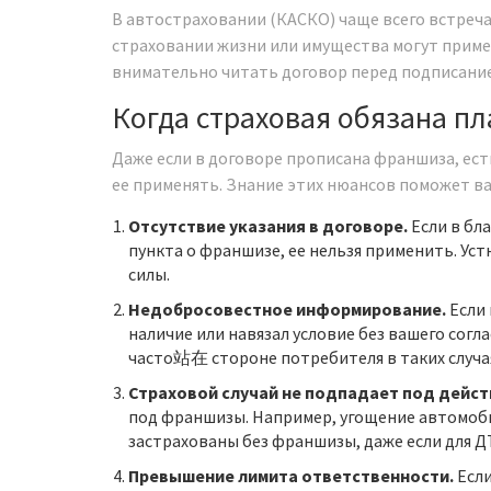
В автостраховании (КАСКО) чаще всего встреч
страховании жизни или имущества могут приме
внимательно читать договор перед подписани
Когда страховая обязана п
Даже если в договоре прописана франшиза, ест
ее применять. Знание этих нюансов поможет в
Отсутствие указания в договоре.
Если в бл
пункта о франшизе, ее нельзя применить. Ус
силы.
Недобросовестное информирование.
Если 
наличие или навязал условие без вашего согла
часто站在 стороне потребителя в таких случа
Страховой случай не подпадает под дейс
под франшизы. Например, угощение автомоби
застрахованы без франшизы, даже если для Д
Превышение лимита ответственности.
Если