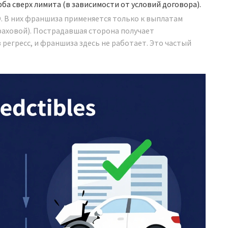
ба сверх лимита (в зависимости от условий договора).
. В них франшиза применяется только к выплатам
раховой). Пострадавшая сторона получает
регресс, и франшиза здесь не работает. Это частый