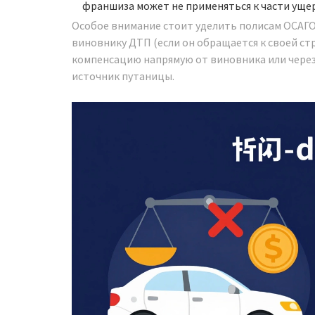
франшиза может не применяться к части ущер
Особое внимание стоит уделить полисам ОСАГО
виновнику ДТП (если он обращается к своей ст
компенсацию напрямую от виновника или через 
источник путаницы.