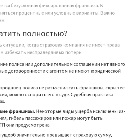
ается безусловная фиксированная франшиза. В
няться процентные или условные варианты. Важно
ем.
латить полностью?
ь ситуации, когда страховая компания не имеет права
ам избежать несправедливых потерь.
анке полиса или дополнительном соглашении нет явного
тные договоренности с агентом не имеют юридической
продавец полиса не разъяснил суть франшизы, скрыл ее
сия, можно оспорить его в суде. Судебная практика
ях.
твие франшизы.
Некоторые виды ущерба исключены из-
ля, гибель пассажиров или пожар могут быть
ТП она предусмотрена.
 ущерб значительно превышает страховую сумму,