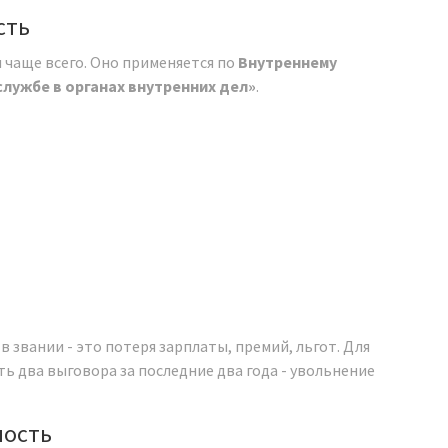
сть
я чаще всего. Оно применяется по
Внутреннему
службе в органах внутренних дел»
.
в звании - это потеря зарплаты, премий, льгот. Для
сть два выговора за последние два года - увольнение
ность