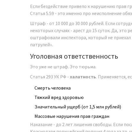
Если бездействие привело к нарушению прав г
Статья 5.59 - это именно про неисполнение об
Штраф - от 10 000 до 30 000 рублей. Если сотру
некоторых случаях - арест до 15 суток. Да, это 
оштрафовали инспектора, который не приехал н
патрулей».
Уголовная ответственность
Это уже не штраф. Это тюрьма.
Статья 293 УК РФ -
халатность
. Применяется, е
Смерть человека
Тяжкий вред здоровью
Значительный ущерб (от 1,5 млн рублей)
Массовые нарушения прав граждан
Наказание - до 2 лет лишения свободы. Если посл
Краснодаре полицейский получил 4 года за то, 