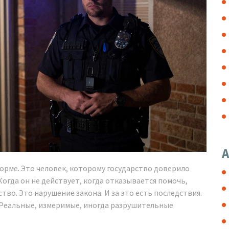
А
форме. Это человек, которому государство доверило
огда он не действует, когда отказывается помочь,
тво. Это нарушение закона. И за это есть последствия.
. Реальные, измеримые, иногда разрушительные