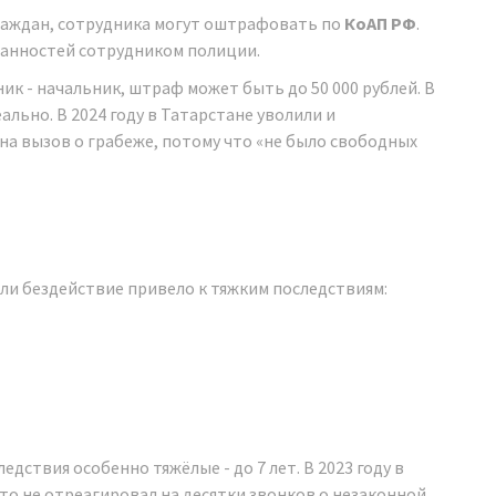
раждан, сотрудника могут оштрафовать по
КоАП РФ
.
язанностей сотрудником полиции.
дник - начальник, штраф может быть до 50 000 рублей. В
реально. В 2024 году в Татарстане уволили и
а вызов о грабеже, потому что «не было свободных
сли бездействие привело к тяжким последствиям:
едствия особенно тяжёлые - до 7 лет. В 2023 году в
что не отреагировал на десятки звонков о незаконной