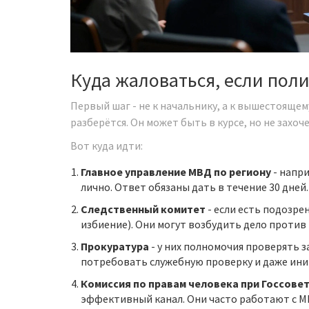
Куда жаловаться, если пол
Первый шаг - не к начальнику, а к вышестоящем
разберётся. Он может быть в курсе, но не захо
Вот куда идти:
Главное управление МВД по региону
- напри
лично. Ответ обязаны дать в течение 30 дней.
Следственный комитет
- если есть подозре
избиение). Они могут возбудить дело против
Прокуратура
- у них полномочия проверять 
потребовать служебную проверку и даже ин
Комиссия по правам человека при Госсове
эффективный канал. Они часто работают с М