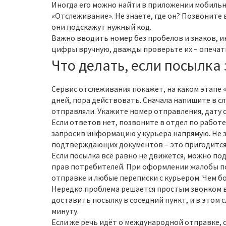
Иногда его можно найти в приложении мобильн
«Отслеживание». Не знаете, где он? Позвоните 
они подскажут нужный код.
Важно вводить номер без пробелов и знаков, ин
цифры вручную, дважды проверьте их – опечатк
Что делать, если посылка
Сервис отслеживания покажет, на каком этапе «
дней, пора действовать. Сначала напишите в с
отправляли. Укажите номер отправления, дату 
Если ответов нет, позвоните в отдел по работе
запросив информацию у курьера напрямую. Не 
подтверждающих документов – это пригодится,
Если посылка всё равно не движется, можно по
прав потребителей. При оформлении жалобы п
отправке и любые переписки с курьером. Чем б
Нередко проблема решается простым звонком в
доставить посылку в соседний пункт, и в этом 
минуту.
Если же речь идёт о международной отправке, 