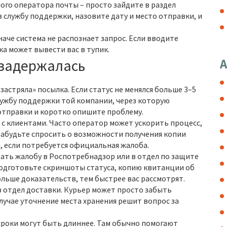
ого оператора почты – просто зайдите в раздел
в службу поддержки, назовите дату и место отправки, и
аче система не распознает запрос. Если вводите
а может вывести вас в тупик.
 задержалась
А
застряла» посылка. Если статус не менялся больше 3–5
лужбу поддержки той компании, через которую
отправки и коротко опишите проблему.
 с клиентами. Часто оператор может ускорить процесс,
забудьте спросить о возможности получения копии
 если потребуется официальная жалоба.
дать жалобу в Роспотребнадзор или в отдел по защите
одготовьте скриншоты статуса, копию квитанции об
ольше доказательств, тем быстрее вас рассмотрят.
 отдел доставки. Курьер может просто забыть
случае уточнение места хранения решит вопрос за
сроки могут быть длиннее. Там обычно помогают