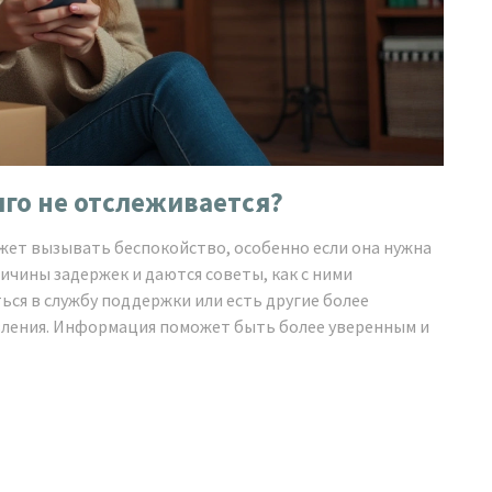
лго не отслеживается?
может вызывать беспокойство, особенно если она нужна
ичины задержек и даются советы, как с ними
ться в службу поддержки или есть другие более
ления. Информация поможет быть более уверенным и