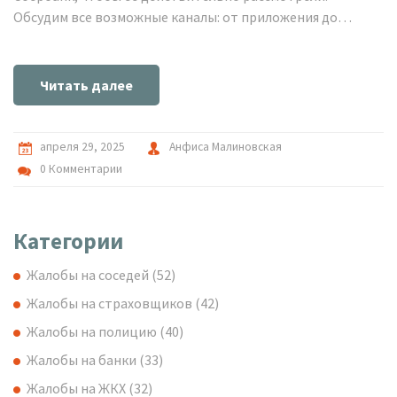
Обсудим все возможные каналы: от приложения до
горячей линии и государственных сервисов. Узнаете, как
оформить заявление так, чтобы банк быстрее разобрался
в ситуации. Будет полезно тем, кто хочет добиться
Читать далее
справедливости без лишней нервотрёпки.
апреля 29, 2025
Анфиса Малиновская
0 Комментарии
Категории
Жалобы на соседей
(52)
Жалобы на страховщиков
(42)
Жалобы на полицию
(40)
Жалобы на банки
(33)
Жалобы на ЖКХ
(32)