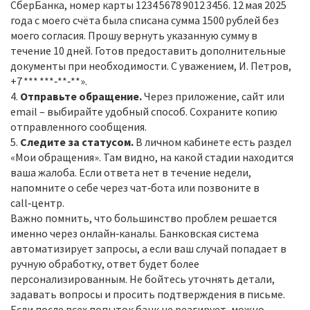
СберБанка, номер карты 1234 5678 9012 3456. 12 мая 2025
года с моего счёта была списана сумма 1500 рублей без
моего согласия. Прошу вернуть указанную сумму в
течение 10 дней. Готов предоставить дополнительные
документы при необходимости. С уважением, И. Петров,
+7 *** ***‑**‑**».
4.
Отправьте обращение.
Через приложение, сайт или
email – выбирайте удобный способ. Сохраните копию
отправленного сообщения.
5.
Следите за статусом.
В личном кабинете есть раздел
«Мои обращения». Там видно, на какой стадии находится
ваша жалоба. Если ответа нет в течение недели,
напомните о себе через чат‑бота или позвоните в
call‑центр.
Важно помнить, что большинство проблем решается
именно через онлайн‑каналы. Банковская система
автоматизирует запросы, а если ваш случай попадает в
ручную обработку, ответ будет более
персонализированным. Не бойтесь уточнять детали,
задавать вопросы и просить подтверждения в письме.
Если после всех попыток банк не реагирует, можно