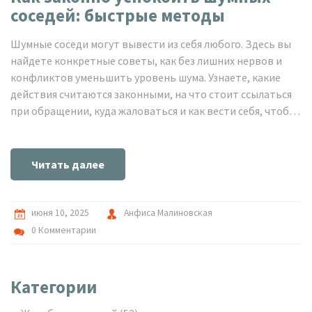
соседей: быстрые методы
Шумные соседи могут вывести из себя любого. Здесь вы
найдете конкретные советы, как без лишних нервов и
конфликтов уменьшить уровень шума. Узнаете, какие
действия считаются законными, на что стоит ссылаться
при обращении, куда жаловаться и как вести себя, чтобы
решить проблему максимально быстро. Всё самое
полезное — без воды и сложных терминов. Если
столкнулись с этой проблемой, читайте, что реально
Читать далее
работает.
июня 10, 2025
Анфиса Малиновская
0 Комментарии
Категории