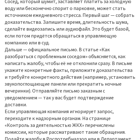
Сосед, который шумит, заставляет платить за холодную
воду или бесконечно спорит о парковке, может стать
источником ежедневного стресса. Первый шаг — собрать
доказательства. Запишите время, длительность шума,
сделайте видеозапись или аудиофайл. Это будет базой,
если потом придётся обращаться в управляющую
компанию или в суд.
Дальше — официальное письмо. В статье «Как
разобраться с проблемным соседом» объясняется, как
написать жалобу, чтобы её не отклонили сразу. В письме
укажите конкретные факты, приложите доказательства
и требуйте конкретного действия (например, установить
звукопоглощающие панели или прекратить ночные
вечеринки). Отправляйте письмо заказным с
уведомлением — так у вас будет подтверждение
доставки.
Если управляющая компания игнорирует запрос,
переходите к надзорным органам. На странице
«Контроль за деятельностью ЖКХ» перечислены
комиссии, которые рассматривают такие обращения.
Подайте жалобу в Роспотребнадзор или в Департамент