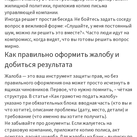
жилищной политики, приложив копию письма
управляющей компании.
Иногда решает простая беседа. Не бойтесь задать соседу
вопрос в вежливой форме: «Слушайте, у меня постоянный
шум, можно ли решить это вместе?». Часто люди идут на
компромисс, когда видят, что вы готовы решить вопрос
мирно.
Как правильно оформить жалобу и
добиться результата
Жалоба — это ваш инструмент защиты прав, но без
правильного оформления она может просто исчезнуть в
ящиках чиновников. Первое, что нужно помнить, – чёткая
структура. В статье «Как грамотно подать жалобу»
указано три обязательных блока: вводная часть (кто вы и
что хотите), описание проблемы (дату, место, детали) и
требование (что именно вы хотите получить).
Не забывайте про документы. Если жалуетесь на
страховую компанию, приложите копию полиса, акт
осмотра, расчёт ущерба. Для жалобы на банк – выписку по