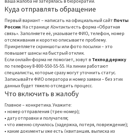
ваша жалоба не затерялась в бюрократии.
Куда отправлять обращение
Первый вариант – написать на официальный сайт
Почты
России
. На странице
Контакты
есть форма «Обратная
связь». Заполняете её, указываете ФИО, телефон, номер
отслеживания и коротко описываете проблему.
Прикрепляете скриншоты или фото посылки – это
повышает шансы на быстрый отклик.
Если онлайн‑форма не помогает, зовут в
Техподдержку
по телефону 8‑800‑550‑55‑55. На линии работают
специалисты, которые сразу могут уточнить статус.
Записывайте ФИО оператора и номер заявки – без этих
данных будет тяжело отследить процесс.
Что включить в жалобу
Главное – конкретика. Укажите:
• номер отправления (трек‑номер);
• дату отправки и получателя;
• что именно случилось (задержка, потеря, повреждение);
• какие документы уже есть (квитанция, выписка из