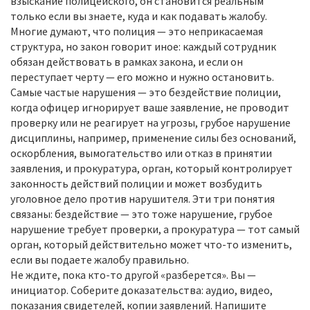
взыскание полицейского
, он становится реальным
только если вы знаете, куда и как подавать жалобу
.
Многие думают, что полиция — это неприкасаемая
структура, но закон говорит иное: каждый сотрудник
обязан действовать в рамках закона, и если он
переступает черту — его можно и нужно остановить.
Самые частые нарушения — это
бездействие полиции
,
когда офицер игнорирует ваше заявление, не проводит
проверку или не реагирует на угрозы
,
грубое нарушение
дисциплины
,
например, применение силы без оснований,
оскорбления, вымогательство или отказ в принятии
заявления
, и
прокуратура
,
орган, который контролирует
законность действий полиции и может возбудить
уголовное дело против нарушителя
. Эти три понятия
связаны: бездействие — это тоже нарушение, грубое
нарушение требует проверки, а прокуратура — тот самый
орган, который действительно может что-то изменить,
если вы подаете жалобу правильно.
Не ждите, пока кто-то другой «разберется». Вы —
инициатор. Соберите доказательства: аудио, видео,
показания свидетелей, копии заявлений. Напишите