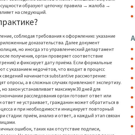
е сущности образуют цепочку: правила → жалоба →
влияет на следующий.
практике?
ление, соблюдая требования к оформлению: указание
А
приложенные доказательства. Далее документ
 полиция, но иногда это управленческий департамент
осле получения, орган проверяет соответствие
трения) и фиксирует дату приёма. Если формальные
т с указанием недочётов, что входит в процесс
 сведений начинается substantive рассмотрение:
т опросы, а в сложных случаях привлекают экспертизу.
, но закон устанавливает максимум 30 дней для
кончании расследования орган готовит ответ или
и ответ не устраивает, гражданин может обратиться в
оцесса и при необходимости инициирует повторный
и стадии: приём, анализ и ответ, а каждый этап связан
лицами.
ичных ошибок, таких как отсутствие подписи,