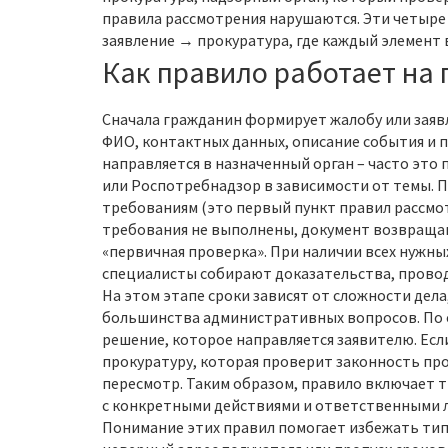
правила рассмотрения нарушаются
. Эти четыр
заявление → прокуратура, где каждый элемент 
Как правило работает на 
Сначала гражданин формирует жалобу или заяв
ФИО, контактных данных, описание события и 
направляется в назначенный орган – часто это
или Роспотребнадзор в зависимости от темы. П
требованиям (это первый пункт правил рассмо
требования не выполнены, документ возвращаю
«первичная проверка». При наличии всех нужных
специалисты собирают доказательства, проводя
На этом этапе сроки зависят от сложности дела
большинства административных вопросов. По о
решение, которое направляется заявителю. Есл
прокуратуру, которая проверит законность пр
пересмотр. Таким образом, правило включает тр
с конкретными действиями и ответственными 
Понимание этих правил помогает избежать тип