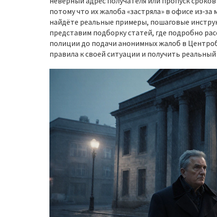
неверный адрес получателя или пропуск сроков
потому что их жалоба «застряла» в офисе из‑за
найдёте реальные примеры, пошаговые инструк
представим подборку статей, где подробно рас
полиции до подачи анонимных жалоб в Центроба
правила к своей ситуации и получить реальный