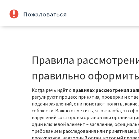
Правила рассмотрени
правильно оформить
Когда речь идёт о
правилах рассмотрения зая
регулируют процесс принятия, проверки и отв
подачи заявлений
, они помогают понять, какие
соблюсти. Важно отметить, что
жалоба
,
это фо
нарушений со стороны органов или организаци
один ключевой элемент –
заявление
,
официальн
требованием расследования или принятия мер
.
прокуратура
,
надзорный орган, который провер