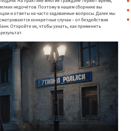
 подачи. На практике многие граждане теряют время,
 мелких недочётов. Поэтому в нашем сборнике вы
ции и ответы на часто задаваемые вопросы. Далее мы
сматриваются конкретные случаи – от бездействия
нк. Откройте их, чтобы узнать, как применить
 результат.