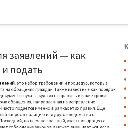
К
я заявлений — как
 и подать
влений
,
это набор требований и процедур, которые
ета на обращения граждан
. Также известные как
порядок
 документы нужны, куда их отправить и какие сроки
рма обращения, направленная на исправление
й
часто подаётся именно в рамках этих правил. Еще
ый запрос в полицию или другое ведомство с
 Последний, но не менее важный, участник процесса –
яет соблюдение законов и может вмешиваться, если