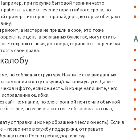
 Например, при покупке бытовой техники часто
т работать ещё в течение гарантийного срока, но
гой пример – интернет‑провайдеры, которые обещают
вину.
 ремонт, а мастера не пришли в срок, это тоже
корректные цены в рекламных буклетах, могут стать
А
всё: сохранять чеки, договора, скриншоты переписки.
тоять свои права.
 жалобу
ме, но соблюдая структуру. Начните с ваших данных
ы компании и дату покупки/оказания услуги. Далее
еков и фото, если они есть. В конце напишите, чего
и исправление ошибки.
ез сайт компании, по электронной почте или обычной
 быстрее, но если вы захотите обжаловать отказ,
ату отправки и номер обращения (если он есть). Если в
бе – позвоните в службу поддержки, отправьте
бращаться в Роспотребнадзор или суд.