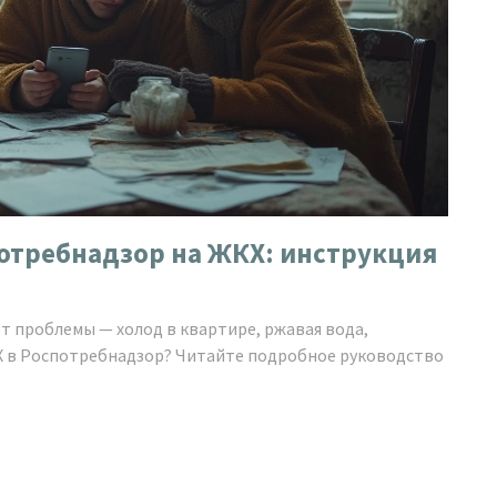
отребнадзор на ЖКХ: инструкция
 проблемы — холод в квартире, ржавая вода,
Х в Роспотребнадзор? Читайте подробное руководство