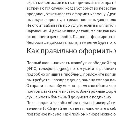
скрытые комиссии и отказ принимать возврат.
встречаются случаи, когда устройство перестаё
продавец отказывается оформить замену. Дру
высокую скорость, а в реальности выдают поло
Не стоит забывать про услуги: если вы оплатили
нарушение. И даже мелкие детали, такие как не
основанием для жалобы. Главное – фиксировать 
Чем больше доказательств, тем легче будет отс
Как правильно оформить
Первый шаг – написать жалобу в свободной фор
(ФИО, телефон, адрес), потом укажите реквизит
подробно опишите проблему, приложите копии ч
вы требуете – возврат денег, замену товара ил
Отправить жалобу можно тремя способами: чер
почтой с заказным письмом. Электронные формы
лучше иметь бумажный документ с подписью.
После подачи жалобы обязательно фиксируйте д
течение 10‑15 дней нет ответа, напомните о се
повторное письмо. При полном игноре можно о