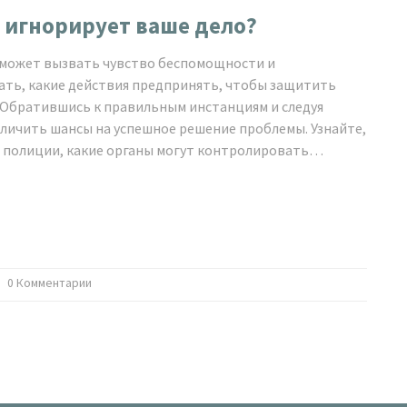
я игнорирует ваше дело?
о может вызвать чувство беспомощности и
нать, какие действия предпринять, чтобы защитить
. Обратившись к правильным инстанциям и следуя
личить шансы на успешное решение проблемы. Узнайте,
 полиции, какие органы могут контролировать
 не оставлять этот вопрос без внимания.
0 Комментарии