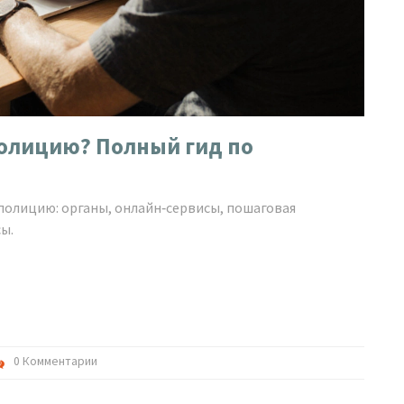
полицию? Полный гид по
 полицию: органы, онлайн‑сервисы, пошаговая
ы.
0 Комментарии