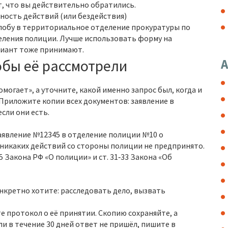
, что вы действительно обратились.
ность действий (или бездействия)
лобу в территориальное отделение прокуратуры по
еления полиции. Лучше использовать форму на
риант тоже принимают.
обы её рассмотрели
А
могает», а уточните, какой именно запрос был, когда и
 Приложите копии всех документов: заявление в
сли они есть.
 заявление №12345 в отделение полиции №10 о
25 никаких действий со стороны полиции не предпринято.
 Закона РФ «О полиции» и ст. 31‑33 Закона «Об
онкретно хотите: расследовать дело, вызвать
е протокол о её принятии. Скопию сохраняйте, а
и в течение 30 дней ответ не пришёл, пишите в