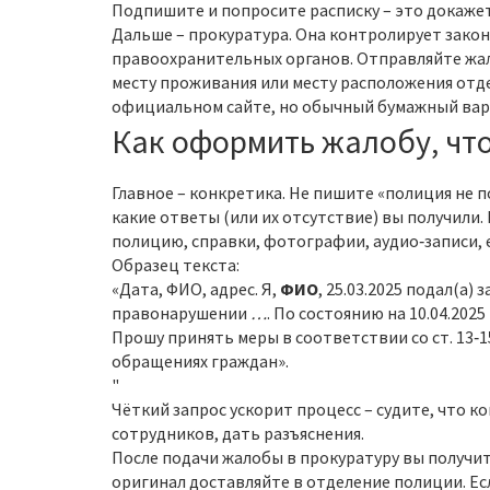
Подпишите и попросите расписку – это докажет
Дальше – прокуратура. Она контролирует закон
правоохранительных органов. Отправляйте жа
месту проживания или месту расположения отд
официальном сайте, но обычный бумажный ва
Как оформить жалобу, чт
Главное – конкретика. Не пишите «полиция не по
какие ответы (или их отсутствие) вы получили.
полицию, справки, фотографии, аудио‑записи, е
Образец текста:
«Дата, ФИО, адрес. Я,
ФИО
, 25.03.2025 подал(а)
правонарушении
…
. По состоянию на 10.04.20
Прошу принять меры в соответствии со ст. 13‑15
обращениях граждан».
"
Чёткий запрос ускорит процесс – судите, что к
сотрудников, дать разъяснения.
После подачи жалобы в прокуратуру вы получит
оригинал доставляйте в отделение полиции. Есл