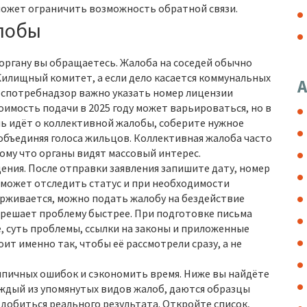
может ограничить возможность обратной связи.
алобы
 органу вы обращаетесь. Жалоба на соседей обычно
илищный комитет, а если дело касается коммунальных
А
Роспотребнадзор важно указать номер лицензии
имость подачи в 2025 году может варьироваться, но в
ечь идёт о коллективной жалобы, соберите нужное
 объединяя голоса жильцов. Коллективная жалоба часто
ому что органы видят массовый интерес.
ния. После отправки заявления запишите дату, номер
оможет отследить статус и при необходимости
ерживается, можно подать жалобу на бездействие
 решает проблему быстрее. При подготовке письма
, суть проблемы, ссылки на законы и приложенные
оит именно так, чтобы её рассмотрели сразу, а не
ипичных ошибок и сэкономить время. Ниже вы найдёте
аждый из упомянутых видов жалоб, даются образцы
 добиться реального результата. Откройте список,