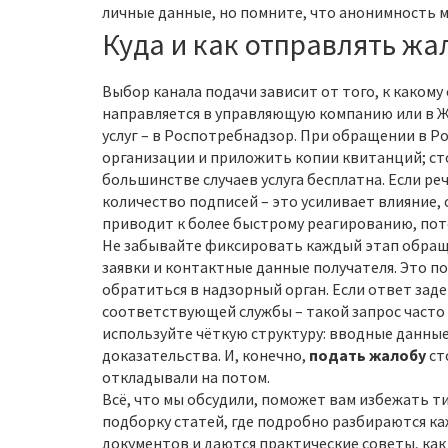
личные данные, но помните, что анонимность 
Куда и как отправлять ж
Выбор канала подачи зависит от того, к какому
направляется в управляющую компанию или в Ж
услуг – в Роспотребнадзор. При обращении в 
организации и приложить копии квитанций; сто
большинстве случаев услуга бесплатна. Если р
количество подписей – это усиливает влияние,
приводит к более быстрому реагированию, пот
Не забывайте фиксировать каждый этап обраще
заявки и контактные данные получателя. Это п
обратиться в надзорный орган. Если ответ зад
соответствующей службы – такой запрос часто
используйте чёткую структуру: вводные данные
доказательства. И, конечно,
подать жалобу
ст
откладывали на потом.
Всё, что мы обсудили, поможет вам избежать т
подборку статей, где подробно разбираются к
документов и даются практические советы, как