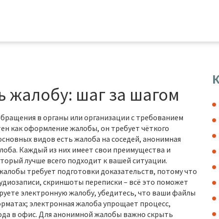
К
ь жалобу: шаг за шагом
обращения в органы или организации с требованием
тен как
оформление жалобы
, он требует чёткого
 основных видов есть
жалоба на соседей
,
анонимная
алоба
. Каждый из них имеет свои преимущества и
торый лучше всего подходит к вашей ситуации.
 жалобы требует подготовки доказательств, потому что
аудиозаписи, скриншоты переписки – всё это поможет
руете электронную жалобу, убедитесь, что ваши файлы
орматах; электронная жалоба упрощает процесс,
ода в офис. Для анонимной жалобы важно скрыть