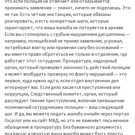
что если полиция не отвечает или отказывается
принимать заявление — значит, ничего не поделаешь. Это
не так. Есть чёткие инстанции, которые обязаны
реагировать, и есть конкретные шаги, которые
гарантируют, что ваша жалоба не потеряется в архиве.
Если вы столкнулись с грубым нарушением дисциплины —
например, полицейский не принял заявление, угрожал,
потребовал взятку или применял силу без оснований —
вы имеете право обратиться не только в отделение, где
работает этот сотрудник.
Прокуратура
,
надзорный
орган, который проверяет законность действий полиции
и может возбудить проверку по факту нарушений
— это
первое, куда нужно идти, если отдел внутренних дел
игнорирует вас. Если дело касается преступления или
коррупции,
Следственный комитет
,
орган, который
расследует тяжкие преступления, включая превышение
полномочий сотрудниками полиции
— ваш следующий
шаг. И да, вы можете подать жалобу онлайн через портал
Госуслуг или на сайт МВД, но это не заменяет письменное
обращение в прокуратуру. Без бумажного документа с
подписью и печатью ваша жалоба может быть просто