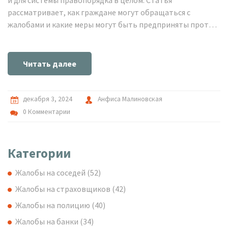
и для системы правопорядка в целом. Статья
рассматривает, как граждане могут обращаться с
жалобами и какие меры могут быть предприняты против
нерадивых полицейских. Изучаются правовые основы
такого бездействия, а также возможности граждан для
защиты своих прав. Также рассматриваются реальные
Читать далее
примеры и статистика подобных случаев. В материале
приведены советы, что делать, если вы столкнулись с
бездействием полиции.
декабря 3, 2024
Анфиса Малиновская
0 Комментарии
Категории
Жалобы на соседей
(52)
Жалобы на страховщиков
(42)
Жалобы на полицию
(40)
Жалобы на банки
(34)